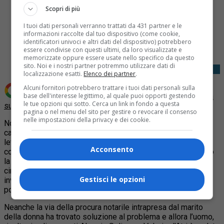
Scopri di più
I tuoi dati personali verranno trattati da 431 partner e le
Share
informazioni raccolte dal tuo dispositivo (come cookie,
Tweet
identificatori univoci e altri dati del dispositivo) potrebbero
essere condivise con questi ultimi, da loro visualizzate e
memorizzate oppure essere usate nello specifico da questo
sito. Noi e i nostri partner potremmo utilizzare dati di
localizzazione esatti.
Elenco dei partner
.
Alcuni fornitori potrebbero trattare i tuoi dati personali sulla
base dell'interesse legittimo, al quale puoi opporti gestendo
Aggiungi Quotidiano Piemontese come
Fonte preferita
le tue opzioni qui sotto. Cerca un link in fondo a questa
su Google
pagina o nel menu del sito per gestire o revocare il consenso
nelle impostazioni della privacy e dei cookie.
Non poteva firmare di persona in comune per il rinnovo della
carta d’identità del figlio minorenne perché immobilizzata a
letto dalla Sla, Sclerosi Laterale Amiotrofica, ma gli addetti
Acconsento
comunali non hanno fatto un’eccezione
neanche conoscendo
la sua situazione. La donna, una mamma di 52 anni della
cintura di Torino, è malata dal 2019 di questa malattia
Gestisci le opzioni
invalidante che in tre anni l’ha costretta a letto con la sola
possibilità di muovere un puntatore oculare per esprimersi.
Neanche la via della procura notarile intrapresa dal marito
della donna ha trovato soluzione al problema e allora l’uomo,