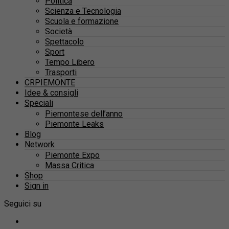
Politica
Scienza e Tecnologia
Scuola e formazione
Società
Spettacolo
Sport
Tempo Libero
Trasporti
CRPIEMONTE
Idee & consigli
Speciali
Piemontese dell’anno
Piemonte Leaks
Blog
Network
Piemonte Expo
Massa Critica
Shop
Sign in
Seguici su