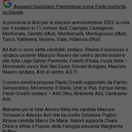
Aggiungi Quotidiano Piemontese come
Fonte preferita
su Google
In provincia di Asti per le elezioni amministrative 2022 si vota
per il sindaco in 11 comuni: Asti, Capriglio, Castagnole
Monferrato, Cerreto d’Asti, Mombercelli, Montegrosso d’Asti,
Tonco, Valfenera, Vesime, Viale, Villanova d’Asti.
Ad Asti ci sono sette candidati sindaco. Ritenta il successo il
sindaco uscente Maurizio Rasero del centro destra insieme
alle liste Lega Salvini Piemonte, Fratelli d’Italia, Forza Italia –
Movimento civico Asti Nel Cuore, Giovani Astigiani, Maurizio
Rasero sindaco, Asti al centro, A.S.T.I.
Il centro sinistra propone Paolo Crivelli supportato da Partito
Democratico, Movimento 5 Stelle, Uniti si Può, Europa Verde,
Paolo Crivelli sindaco – Asti Oltre, Ambiente Asti, Cambiamo
Asti
Abbiamo poi le liste Ancora Italia che candida Maurizio
Tomasini e Adesso Asti che ha scelto Salvatore Puglisi.
Azione candida Marco De Maria. Italexit supporta Chiara
Chirio e infine il Popolo della Famiglia presenta Margherita
Ruffino.