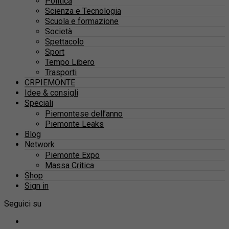
Politica
Scienza e Tecnologia
Scuola e formazione
Società
Spettacolo
Sport
Tempo Libero
Trasporti
CRPIEMONTE
Idee & consigli
Speciali
Piemontese dell’anno
Piemonte Leaks
Blog
Network
Piemonte Expo
Massa Critica
Shop
Sign in
Seguici su