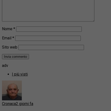
Nome
*
Email
*
Sito web
adv
I più visti
Cronaca
2 giorni fa