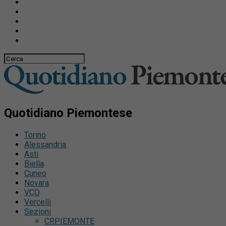
Quotidiano Piemontese
Torino
Alessandria
Asti
Biella
Cuneo
Novara
VCO
Vercelli
Sezioni
CRPIEMONTE