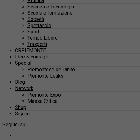
Politica
Scienza e Tecnologia
Scuola e formazione
Società
Spettacolo
Sport
Tempo Libero
Trasporti
CRPIEMONTE
Idee & consigli
Speciali
Piemontese dell’anno
Piemonte Leaks
Blog
Network
Piemonte Expo
Massa Critica
Shop
Sign in
Seguici su