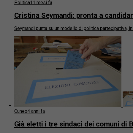
Politica
11 mesi fa
Cristina Seymandi: pronta a candidar
Seymandi punta su un modello di politica partecipativa, i
Cuneo
4 anni fa
Già eletti i tre sindaci dei comuni 