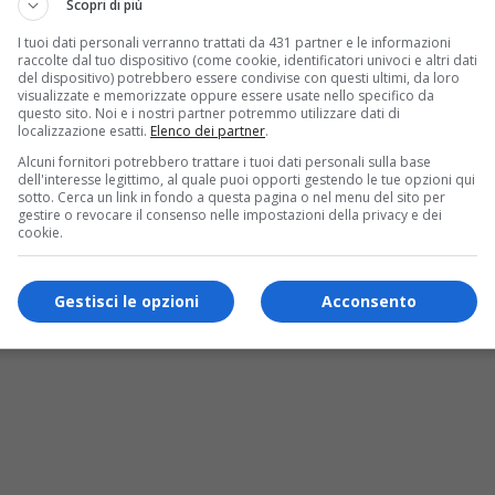
Scopri di più
I tuoi dati personali verranno trattati da 431 partner e le informazioni
raccolte dal tuo dispositivo (come cookie, identificatori univoci e altri dati
del dispositivo) potrebbero essere condivise con questi ultimi, da loro
visualizzate e memorizzate oppure essere usate nello specifico da
questo sito. Noi e i nostri partner potremmo utilizzare dati di
localizzazione esatti.
Elenco dei partner
.
Alcuni fornitori potrebbero trattare i tuoi dati personali sulla base
dell'interesse legittimo, al quale puoi opporti gestendo le tue opzioni qui
sotto. Cerca un link in fondo a questa pagina o nel menu del sito per
gestire o revocare il consenso nelle impostazioni della privacy e dei
cookie.
 votato solo il 32,91%
Gestisci le opzioni
Acconsento