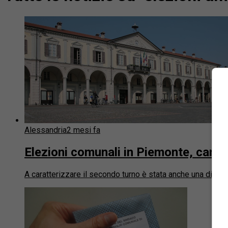
Alessandria
2 mesi fa
Elezioni comunali in Piemonte, cambi
A caratterizzare il secondo turno è stata anche una dimin