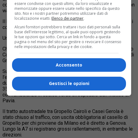
essere condivise con questi ultimi, da loro visualizzate e
complesso con un Suv bianco contro il guard rail e una station
memorizzate oppure essere usate nello specifico da questo
wagon grigia distrutta.
sito. Noi e i nostri partner potremmo utilizzare dati di
localizzazione esatti.
Elenco dei partner
.
Il bilancio è di due morti: una donna e un uomo, e di tre feriti, i
Alcuni fornitori potrebbero trattare i tuoi dati personali sulla
componenti di una famiglia, papà, mamma e figlio di 4 anni.
base dell'interesse legittimo, al quale puoi opporti gestendo
le tue opzioni qui sotto. Cerca un link in fondo a questa
Un bimbo di 4 anni tra i feriti.
pagina o nel menu del sito per gestire o revocare il consenso
nelle impostazioni della privacy e dei cookie.
Chiuso il tratto dell’autostrada A7 Milano-Genova tra Gropello
Cairoli e Casei Gerola (Pavia), uscita obbligatoria al casello di
Gropello per chi proviene da Milano ed è diretto a Genova
Acconsento
Sul posto sono intervenuti gli operatori del 118, con
l’elisoccorso arrivato da Alessandria, che hanno accertato i
due decessi e trasportato in ospedale i tre feriti: un uomo di
Gestisci le opzioni
35 anni, la compagna di 34 e il figlio di 4 anni, accompagnati
con l’ambulanza in codice verde all’ospedale San Matteo di
Pavia.
Il tratto autostradale tra Gropello Cairoli e Casei Gerola è
stato chiuso al traffico, con uscita obbligatoria al casello di
Gropello per chi proviene da Milano ed è diretto a Genova.
Lungo la A7 si registrano grossi rallentamenti, in entrambe le
direzioni.