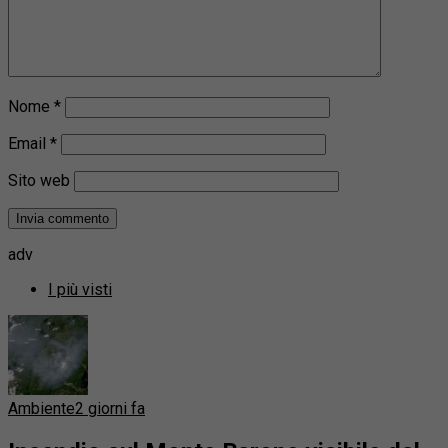
Nome
*
Email
*
Sito web
adv
I più visti
Ambiente
2 giorni fa