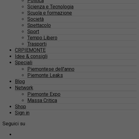
Politica
Scienza e Tecnologia
Scuola e formazione
Società
Spettacolo
Sport
Tempo Libero
Trasporti
CRPIEMONTE
Idee & consigli
Speciali
Piemontese dell’anno
Piemonte Leaks
Blog
Network
Piemonte Expo
Massa Critica
Shop
Sign in
Seguici su