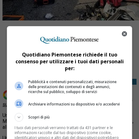
Quotidiano Piemontese richiede il tuo
Share
consenso per utilizzare i tuoi dati personali
Tweet
per:
Pubblicità e contenuti personalizzati, misurazione
delle prestazioni dei contenuti e degli annunci,
ricerche sul pubblico, sviluppo di servizi
Aggiungi Quotidiano Piemontese come
Fonte preferita
su Google
Archiviare informazioni su dispositivo e/o accedervi
Un gravissimo incidente è accaduto sull’autostrada A7
Scopri di più
Milano-Genova tra i caselli di Gropello Cairoli e Casei Gerola,
all’altezza di Silvano Pietra.
I tuoi dati personali verranno trattati da 431 partner e le
informazioni raccolte dal tuo dispositivo (come cookie,
identificatori univoci e altri dati del dispositivo) potrebbero
Un automobile contromano ha deteminato un incidente