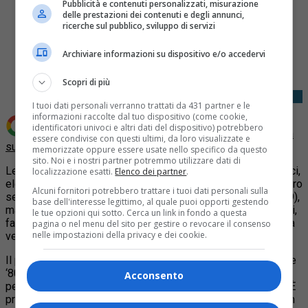
Pubblicità e contenuti personalizzati, misurazione
delle prestazioni dei contenuti e degli annunci,
ricerche sul pubblico, sviluppo di servizi
Share
Archiviare informazioni su dispositivo e/o accedervi
Tweet
Scopri di più
I tuoi dati personali verranno trattati da 431 partner e le
informazioni raccolte dal tuo dispositivo (come cookie,
identificatori univoci e altri dati del dispositivo) potrebbero
Aggiungi Quotidiano Piemontese come
Fonte preferita
essere condivise con questi ultimi, da loro visualizzate e
su Google
memorizzate oppure essere usate nello specifico da questo
sito. Noi e i nostri partner potremmo utilizzare dati di
Les Patafisichance sono un duo di musicisti elettromagnetici,
localizzazione esatti.
Elenco dei partner
.
elettronici e analogici, nati a Torino nel 2022. L’utilizzo nel loro
Alcuni fornitori potrebbero trattare i tuoi dati personali sulla
setup di Theremin (primo strumento elettronico, datato 1919),
base dell'interesse legittimo, al quale puoi opporti gestendo
magnetofoni, sintetizzatori analogici, vocoder e oscilloscopi,
le tue opzioni qui sotto. Cerca un link in fondo a questa
fa del loro show non solo una performance musicale, ma una
pagina o nel menu del sito per gestire o revocare il consenso
nelle impostazioni della privacy e dei cookie.
vera e propria opera d’arte concettuale vivente.
Il progetto si ispira all’immaginario dei salotti francesi di fine
‘800, ambienti caldi e rumorosi, dove avanguardia e libero
Acconsento
pensiero cercavano di abbattere i muri della superstizione. È
proprio questo fil rouge che colloca Les Patafisichance in un