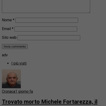
Nome
*
Email
*
Sito web
adv
I più visti
Cronaca
1 giorno fa
Trovato morto Michele Fortarezza, il