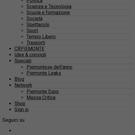
Politica
Scienza e Tecnologia
Scuola e formazione
Società
Spettacolo
Sport
Tempo Libero
Trasporti
CRPIEMONTE
Idee & consigli
Speciali
Piemontese dell’anno
Piemonte Leaks
Blog
Network
Piemonte Expo
Massa Critica
Shop
Sign in
Seguici su