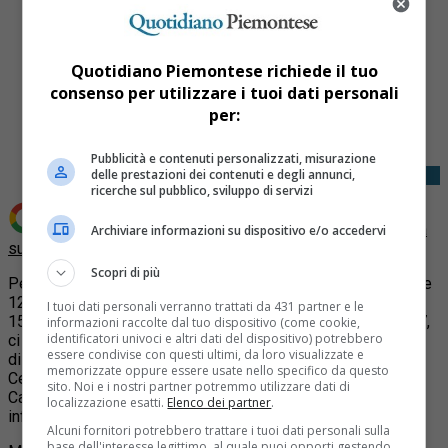
Quotidiano Piemontese richiede il tuo
consenso per utilizzare i tuoi dati personali
Share
per:
Tweet
Pubblicità e contenuti personalizzati, misurazione
delle prestazioni dei contenuti e degli annunci,
ricerche sul pubblico, sviluppo di servizi
Aggiungi Quotidiano Piemontese come
Fonte preferita
Archiviare informazioni su dispositivo e/o accedervi
su Google
Scopri di più
Per la dodicesima tappa del Giro d’Italia 2023 che partirà alle
12:30 di domani, giovedì 18 maggio, per arrivare a Rivoli alle
I tuoi dati personali verranno trattati da 431 partner e le
15:30 circa al primo passaggio e con l’arrivo previsto alle 17,
informazioni raccolte dal tuo dispositivo (come cookie,
identificatori univoci e altri dati del dispositivo) potrebbero
ci saranno limitazioni al traffico e divieti di sosta.
Il tracciato
essere condivise con questi ultimi, da loro visualizzate e
di 179 km si snoderà da Bra, in Granda, passando per Alba,
memorizzate oppure essere usate nello specifico da questo
Ceresole d’Alba, fino al Torinese incrociando Carmagnola,
sito. Noi e i nostri partner potremmo utilizzare dati di
Carignano, Piobesi Torinese, Candiolo, Orbassano, Rivalta e
localizzazione esatti.
Elenco dei partner
.
infine
Rivoli
.
Alcuni fornitori potrebbero trattare i tuoi dati personali sulla
base dell'interesse legittimo, al quale puoi opporti gestendo