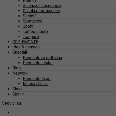
Politica
Scienza e Tecnologia
Scuola e formazione
Società
Spettacolo
Sport
Tempo Libero
Trasporti
CRPIEMONTE
Idee & consigli
Speciali
Piemontese dell’anno
Piemonte Leaks
Blog
Network
Piemonte Expo
Massa Critica
Shop
Sign in
Seguici su