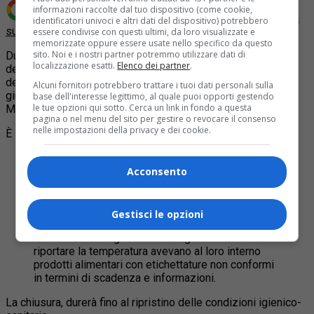
informazioni raccolte dal tuo dispositivo (come cookie,
Aggiungi Quotidiano Piemontese come
Fonte preferita
identificatori univoci e altri dati del dispositivo) potrebbero
su Google
essere condivise con questi ultimi, da loro visualizzate e
memorizzate oppure essere usate nello specifico da questo
sito. Noi e i nostri partner potremmo utilizzare dati di
Durante i controlli del territorio nelle zone di San Salvario e
localizzazione esatti.
Elenco dei partner
.
della Crocetta, la polizia di Torino e gli ispettori del Sian
dell’Asl torinese hanno chiuso, nella giornata di giovedì 8
Alcuni fornitori potrebbero trattare i tuoi dati personali sulla
giugno 2023, il ristorante cinese Grande Oriente di corso
base dell'interesse legittimo, al quale puoi opporti gestendo
le tue opzioni qui sotto. Cerca un link in fondo a questa
Mediterraneo.
pagina o nel menu del sito per gestire o revocare il consenso
nelle impostazioni della privacy e dei cookie.
È stato infatti riscontrato che
I locali cucina deposito e spogliatoio non
rispettavano criteri di igiene. Le pareti della cucina
Acconsento
presentavano colature di olio e polvere, i
pavimenti sporchi di residui. Le attrezzature
risultavano ossidate o prive di manutenzione e
Gestisci le opzioni
talvolta inefficienti come la lavastoviglie e
l’abbattitore. I frigoriferi e i congelatori oltre a non
riportare la temperatura avevano al loro interno
prodotti alimentari con etichettature non conformi
in termini di scadenza e informazioni.
La chiusura, durerà fino al ripristino delle condizioni igienico-