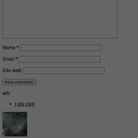
Nome
*
Email
*
Sito web
adv
I più visti