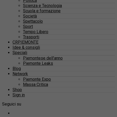
Politica
Scienza e Tecnologia
Scuola e formazione
Società
Spettacolo
Sport
Tempo Libero
Trasporti
CRPIEMONTE
Idee & consigli
Speciali
Piemontese dell’anno
Piemonte Leaks
Blog
Network
Piemonte Expo
Massa Critica
Shop
Sign in
Seguici su