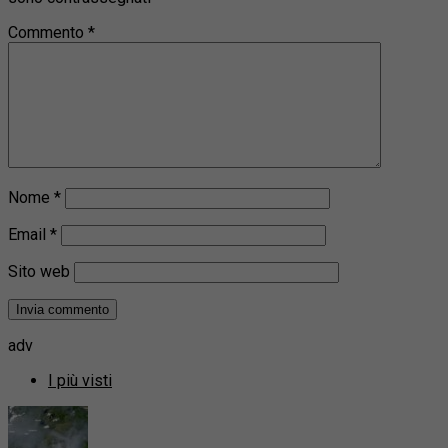
Commento
*
Nome
*
Email
*
Sito web
adv
I più visti