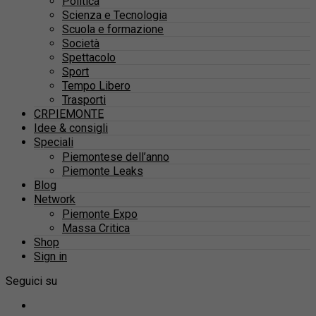
Politica
Scienza e Tecnologia
Scuola e formazione
Società
Spettacolo
Sport
Tempo Libero
Trasporti
CRPIEMONTE
Idee & consigli
Speciali
Piemontese dell’anno
Piemonte Leaks
Blog
Network
Piemonte Expo
Massa Critica
Shop
Sign in
Seguici su