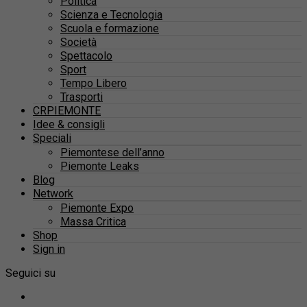
Politica
Scienza e Tecnologia
Scuola e formazione
Società
Spettacolo
Sport
Tempo Libero
Trasporti
CRPIEMONTE
Idee & consigli
Speciali
Piemontese dell’anno
Piemonte Leaks
Blog
Network
Piemonte Expo
Massa Critica
Shop
Sign in
Seguici su