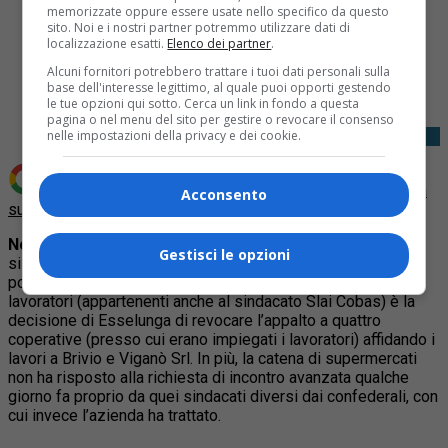
memorizzate oppure essere usate nello specifico da questo
sito. Noi e i nostri partner potremmo utilizzare dati di
localizzazione esatti.
Elenco dei partner
.
Share
Alcuni fornitori potrebbero trattare i tuoi dati personali sulla
Tweet
base dell'interesse legittimo, al quale puoi opporti gestendo
le tue opzioni qui sotto. Cerca un link in fondo a questa
pagina o nel menu del sito per gestire o revocare il consenso
nelle impostazioni della privacy e dei cookie.
Aggiungi Quotidiano Piemontese come
Fonte preferita
Acconsento
su Google
Novara –
I lavoratori del magazzino Esselunga di Biandrate
Gestisci le opzioni
si stanno preparando per la protesta in programma oggi
pomeriggio, giovedì 27. Oggetto della manifestazione dei
lavoratori (appartenenti anche al sindacato Slai Cobas) è la
decisione di Esselunga di revocare l’appalto a quattro
coperative (presso cui erano impiegati i lavoratori) affidando i
lavori a Brivio e Viganò Srl. In più, la catena di supermercati
non ha risposto alla richiesta di incontro avanzata qualche
giorno fa proprio da quei sindacati diversi dai confederali, con
cui invece l’azienda ha trattato.