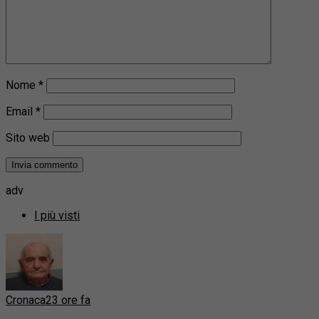
Nome
*
Email
*
Sito web
adv
I più visti
Cronaca
23 ore fa