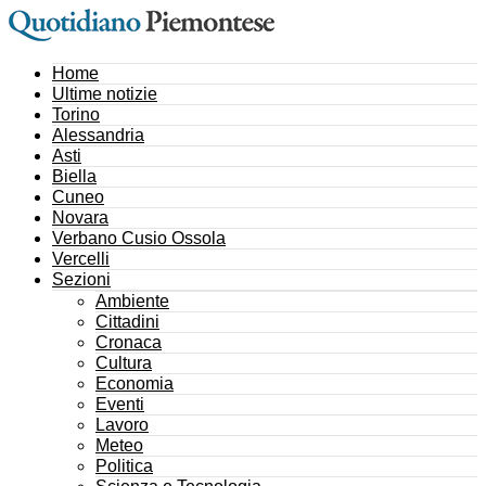
Home
Ultime notizie
Torino
Alessandria
Asti
Biella
Cuneo
Novara
Verbano Cusio Ossola
Vercelli
Sezioni
Ambiente
Cittadini
Cronaca
Cultura
Economia
Eventi
Lavoro
Meteo
Politica