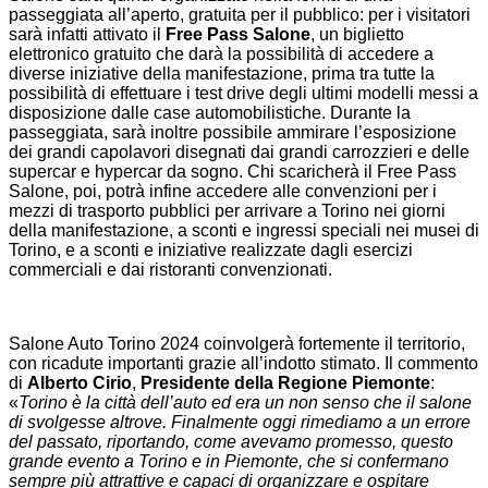
passeggiata all’aperto, gratuita per il pubblico: per i visitatori
sarà infatti attivato il
Free Pass Salone
, un biglietto
elettronico gratuito che darà la possibilità di accedere a
diverse iniziative della manifestazione, prima tra tutte la
possibilità di effettuare i test drive degli ultimi modelli messi a
disposizione dalle case automobilistiche. Durante la
passeggiata, sarà inoltre possibile ammirare l’esposizione
dei grandi capolavori disegnati dai grandi carrozzieri e delle
supercar e hypercar da sogno. Chi scaricherà il Free Pass
Salone, poi, potrà infine accedere alle convenzioni per i
mezzi di trasporto pubblici per arrivare a Torino nei giorni
della manifestazione, a sconti e ingressi speciali nei musei di
Torino, e a sconti e iniziative realizzate dagli esercizi
commerciali e dai ristoranti convenzionati.
Salone Auto Torino 2024 coinvolgerà fortemente il territorio,
con ricadute importanti grazie all’indotto stimato. Il commento
di
Alberto Cirio
,
Presidente della Regione Piemonte
:
«
Torino è la città dell’auto ed era un non senso che il salone
di svolgesse altrove. Finalmente oggi rimediamo a un errore
del passato, riportando, come avevamo promesso, questo
grande evento a Torino e in Piemonte, che si confermano
sempre più attrattive e capaci di organizzare e ospitare