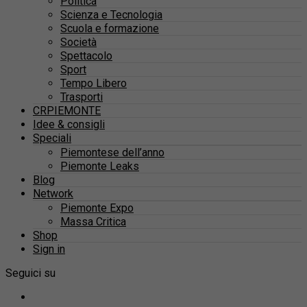
Politica
Scienza e Tecnologia
Scuola e formazione
Società
Spettacolo
Sport
Tempo Libero
Trasporti
CRPIEMONTE
Idee & consigli
Speciali
Piemontese dell’anno
Piemonte Leaks
Blog
Network
Piemonte Expo
Massa Critica
Shop
Sign in
Seguici su