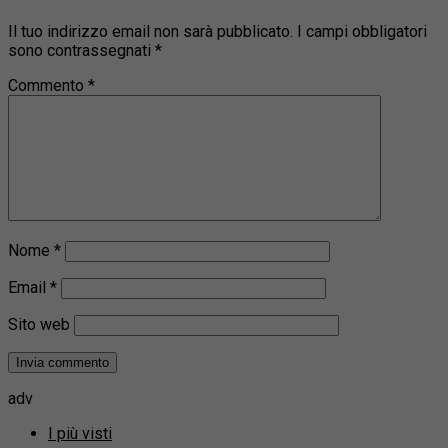
Il tuo indirizzo email non sarà pubblicato.
I campi obbligatori
sono contrassegnati
*
Commento
*
Nome
*
Email
*
Sito web
adv
I più visti