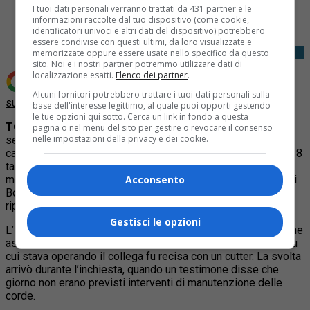
I tuoi dati personali verranno trattati da 431 partner e le
Tweet
informazioni raccolte dal tuo dispositivo (come cookie,
identificatori univoci e altri dati del dispositivo) potrebbero
essere condivise con questi ultimi, da loro visualizzate e
memorizzate oppure essere usate nello specifico da questo
sito. Noi e i nostri partner potremmo utilizzare dati di
localizzazione esatti.
Elenco dei partner
.
Aggiungi Quotidiano Piemontese come
Fonte preferita
Alcuni fornitori potrebbero trattare i tuoi dati personali sulla
su Google
base dell'interesse legittimo, al quale puoi opporti gestendo
le tue opzioni qui sotto. Cerca un link in fondo a questa
TORINO
– La Corte di Appello di Torino, modificando la
pagina o nel menu del sito per gestire o revocare il consenso
nelle impostazioni della privacy e dei cookie.
sentenza pronunciata in primo grado, ha inflitto otto anni di
carcere per
tentato omicidio
a Paolo G., che il 30 luglio 2018
tagliò volontariamente un cavo durante un intervento di
manutenzione sul pallone aerostatico turistico, il
Turin Eye
di
Acconsento
Borgo Dora. Il collega precipitò da un’altezza di 7 metri
riportando gravi lesioni.
Gestisci le opzioni
L’imputato sostenne che si era trattato di un incidente e se ne
assunse la responsabilità ma secondo la procura la corda su
cui stava operando il collega fu recisa con un cutter. La svolta
arrivò durante l’inchiesta, quando un testimone disse che
giorno non erano previsti interventi di manutenzione delle
corde.