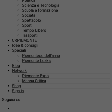
Politica
Scienza e Tecnologia
Scuola e formazione
Società
Spettacolo
Sport
Tempo Libero
Trasporti
CRPIEMONTE
Idee & consigli
Speciali
Piemontese dell’anno
Piemonte Leaks
Blog
Network
Piemonte Expo
Massa Critica
Shop
Sign in
Seguici su