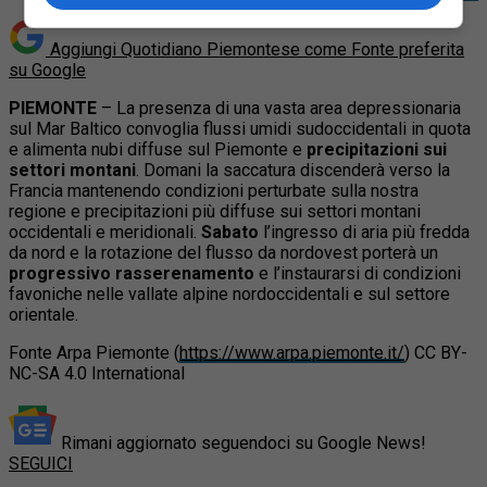
Aggiungi Quotidiano Piemontese come
Fonte preferita
su Google
PIEMONTE
– La presenza di una vasta area depressionaria
sul Mar Baltico convoglia flussi umidi sudoccidentali in quota
e alimenta nubi diffuse sul Piemonte e
precipitazioni sui
settori montani
. Domani la saccatura discenderà verso la
Francia mantenendo condizioni perturbate sulla nostra
regione e precipitazioni più diffuse sui settori montani
occidentali e meridionali.
Sabato
l’ingresso di aria più fredda
da nord e la rotazione del flusso da nordovest porterà un
progressivo rasserenamento
e l’instaurarsi di condizioni
favoniche nelle vallate alpine nordoccidentali e sul settore
orientale.
Fonte Arpa Piemonte (
https://www.arpa.piemonte.it/
) CC BY-
NC-SA 4.0 International
Rimani aggiornato seguendoci su Google News!
SEGUICI