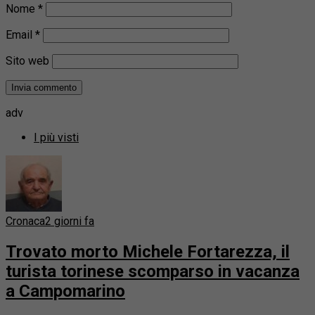
Nome
*
Email
*
Sito web
adv
I più visti
Cronaca
2 giorni fa
Trovato morto Michele Fortarezza, il
turista torinese scomparso in vacanza
a Campomarino