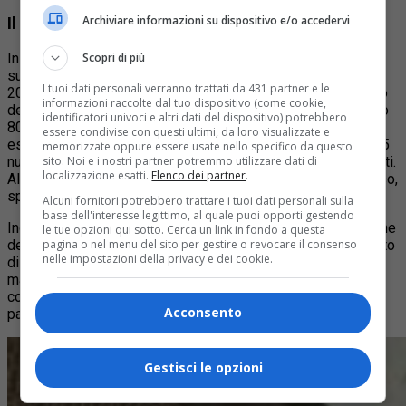
Archiviare informazioni su dispositivo e/o accedervi
Il progetto di riqualificazione
Scopri di più
In totale saranno 4mila e 682 i metri quadrati di futura
superficie pedonale rispetto agli attuali 2mila e 700: 2mila e
I tuoi dati personali verranno trattati da 431 partner e le
200 metri quadrati, degli 8mila attualmente asfaltati, saranno
informazioni raccolte dal tuo dispositivo (come cookie,
de-pavimentati per essere destinati a verde e si ricaveranno
identificatori univoci e altri dati del dispositivo) potrebbero
800 metri quadrati di verde in più oltre all’attuale verde
essere condivise con questi ultimi, da loro visualizzate e
esistente, parco giochi compreso. Inoltre saranno piantati 35
memorizzate oppure essere usate nello specifico da questo
sito. Noi e i nostri partner potremmo utilizzare dati di
nuovi alberi, oltre agli attuali platani che non saranno abbattuti.
localizzazione esatti.
Elenco dei partner
.
Al centro della piazza sarà presente una nuova fontana a raso,
spenta il giorno di mercato.
Alcuni fornitori potrebbero trattare i tuoi dati personali sulla
base dell'interesse legittimo, al quale puoi opporti gestendo
Inoltre corso Laghi, nel tratto ricompreso tra l’attuale stazione
le tue opzioni qui sotto. Cerca un link in fondo a questa
pagina o nel menu del sito per gestire o revocare il consenso
dei vigili urbani e la Casa del Popolo, subirà un disassamento
nelle impostazioni della privacy e dei cookie.
di alcuni metri verso la piazza, consentendo di ampliare i
marciapiedi sul lato opposto a servizio delle attività
commerciali esistenti per il posizionamento di dehors o di
Acconsento
parcheggi a fermata temporanea.
Gestisci le opzioni