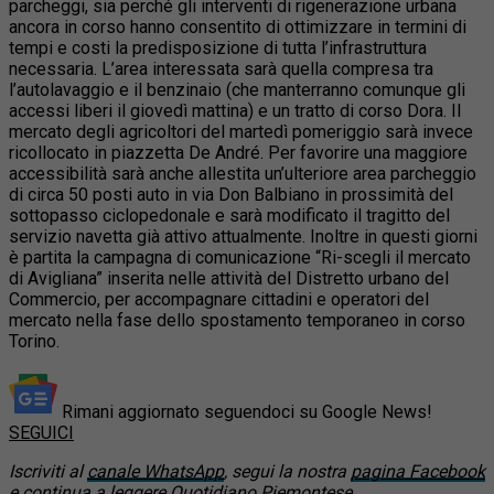
parcheggi, sia perché gli interventi di rigenerazione urbana
ancora in corso hanno consentito di ottimizzare in termini di
tempi e costi la predisposizione di tutta l’infrastruttura
necessaria. L’area interessata sarà quella compresa tra
l’autolavaggio e il benzinaio (che manterranno comunque gli
accessi liberi il giovedì mattina) e un tratto di corso Dora. Il
mercato degli agricoltori del martedì pomeriggio sarà invece
ricollocato in piazzetta De André. Per favorire una maggiore
accessibilità sarà anche allestita un’ulteriore area parcheggio
di circa 50 posti auto in via Don Balbiano in prossimità del
sottopasso ciclopedonale e sarà modificato il tragitto del
servizio navetta già attivo attualmente. Inoltre in questi giorni
è partita la campagna di comunicazione “Ri-scegli il mercato
di Avigliana” inserita nelle attività del Distretto urbano del
Commercio, per accompagnare cittadini e operatori del
mercato nella fase dello spostamento temporaneo in corso
Torino.
Rimani aggiornato seguendoci su Google News!
SEGUICI
Iscriviti al
canale WhatsApp
, segui la nostra
pagina Facebook
e continua a leggere
Quotidiano Piemontese