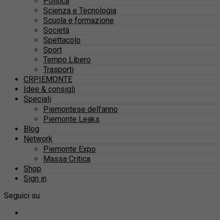
Politica
Scienza e Tecnologia
Scuola e formazione
Società
Spettacolo
Sport
Tempo Libero
Trasporti
CRPIEMONTE
Idee & consigli
Speciali
Piemontese dell’anno
Piemonte Leaks
Blog
Network
Piemonte Expo
Massa Critica
Shop
Sign in
Seguici su