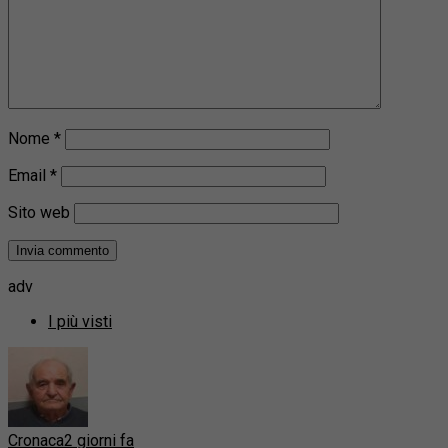
Nome
*
Email
*
Sito web
adv
I più visti
Cronaca
2 giorni fa