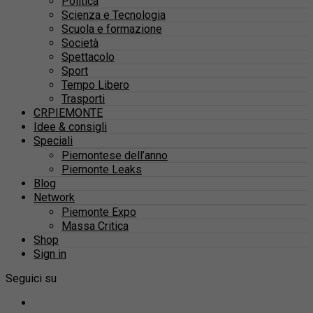
Politica
Scienza e Tecnologia
Scuola e formazione
Società
Spettacolo
Sport
Tempo Libero
Trasporti
CRPIEMONTE
Idee & consigli
Speciali
Piemontese dell’anno
Piemonte Leaks
Blog
Network
Piemonte Expo
Massa Critica
Shop
Sign in
Seguici su