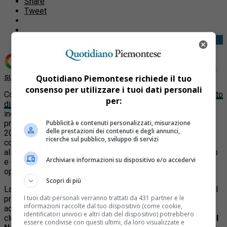
Share
Tweet
Aggiungi Quotidiano Piemontese come
Fonte preferita
su Google
Quotidiano Piemontese richiede il tuo
consenso per utilizzare i tuoi dati personali
Con un comunicato a borse chiuse l
a
Juventus
ha comunicato
per:
di aver ricevuto la notifica
dell’avviso di conclusione delle
indagini preliminari da parte della Procura della Repubblica
presso il Tribunale di Roma relative ai bilanci 2019, 2020 e
Pubblicità e contenuti personalizzati, misurazione
delle prestazioni dei contenuti e degli annunci,
2021 in cui la società è indagata per i reati di falso nelle
ricerche sul pubblico, sviluppo di servizi
comunicazioni sociali, manipolazione del mercato, ostacolo
all’esercizio delle autorità di pubblica vigilanza della Consob
Archiviare informazioni su dispositivo e/o accedervi
e dichiarazione fraudolenta mediante uso di fatture per
operazioni inesistenti.
Scopri di più
La Procura di Roma, a cui è stato passato il fascicolo dopo il
I tuoi dati personali verranno trattati da 431 partner e le
pronunciamento della Cassazione, ha confermato le ipotesi
informazioni raccolte dal tuo dispositivo (come cookie,
accusatorie dei colleghi torinesi . Oltre all’ex presidente del
identificatori univoci e altri dati del dispositivo) potrebbero
club,
Andrea Agnelli
, la procura rischiano il processo
Pavel
essere condivise con questi ultimi, da loro visualizzate e