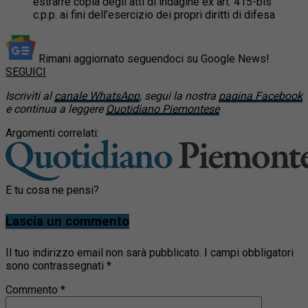
estrarre copia degli atti di indagine ex art. 415-bis
c.p.p. ai fini dell’esercizio dei propri diritti di difesa
Rimani aggiornato seguendoci su Google News!
SEGUICI
Iscriviti al
canale WhatsApp
, segui la nostra
pagina Facebook
e continua a leggere
Quotidiano Piemontese
Argomenti correlati:
E tu cosa ne pensi?
Lascia un commento
Il tuo indirizzo email non sarà pubblicato.
I campi obbligatori
sono contrassegnati
*
Commento
*