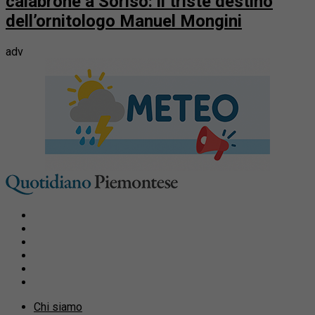
calabrone a Soriso: il triste destino
dell’ornitologo Manuel Mongini
adv
Chi siamo