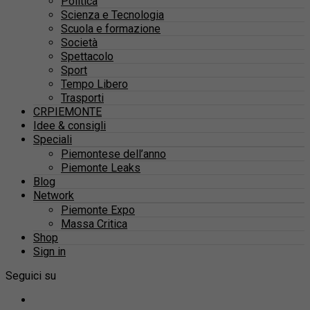
Politica
Scienza e Tecnologia
Scuola e formazione
Società
Spettacolo
Sport
Tempo Libero
Trasporti
CRPIEMONTE
Idee & consigli
Speciali
Piemontese dell’anno
Piemonte Leaks
Blog
Network
Piemonte Expo
Massa Critica
Shop
Sign in
Seguici su