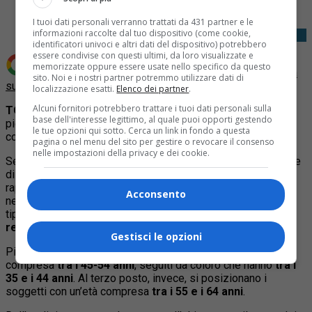
I tuoi dati personali verranno trattati da 431 partner e le
informazioni raccolte dal tuo dispositivo (come cookie,
identificatori univoci e altri dati del dispositivo) potrebbero
essere condivise con questi ultimi, da loro visualizzate e
memorizzate oppure essere usate nello specifico da questo
Aggiungi Quotidiano Piemontese come
Fonte preferita
sito. Noi e i nostri partner potremmo utilizzare dati di
su Google
localizzazione esatti.
Elenco dei partner
.
Alcuni fornitori potrebbero trattare i tuoi dati personali sulla
TORINO
– I tempi di attesa della sanità pubblica spingono i
base dell'interesse legittimo, al quale puoi opporti gestendo
piemontesi a rivolgersi a quella privata e, per sostenere i
le tue opzioni qui sotto. Cerca un link in fondo a questa
costi, molti di loro scelgono di chiedere un prestito.
pagina o nel menu del sito per gestire o revocare il consenso
nelle impostazioni della privacy e dei cookie.
Secondo l’analisi di Facile.it e Prestiti.it, nel 2023 le richieste
di prestiti per sostenere le spese mediche hanno
rappresentato
il 4,9% del totale dei finanziamenti chiesti
Acconsento
nella regione e chi ha presentato domanda per questa
tipologia di prestito ha cercato di ottenere,
6.563 euro da
restituire in poco più di 52 mesi.
Gestisci le opzioni
Più
di 1 domanda su 4 arriva
da piemontesi con età
compresa
tra i 45-54 anni
, seguiti da coloro che hanno
tra i
35 e i 44 anni
. Al terzo posto, invece, si posizionano i
soggetti con un’età compresa
tra i 55 e i 64 anni
.