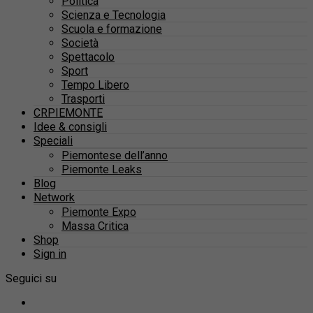
Politica
Scienza e Tecnologia
Scuola e formazione
Società
Spettacolo
Sport
Tempo Libero
Trasporti
CRPIEMONTE
Idee & consigli
Speciali
Piemontese dell’anno
Piemonte Leaks
Blog
Network
Piemonte Expo
Massa Critica
Shop
Sign in
Seguici su