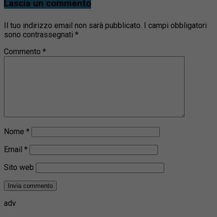
Lascia un commento
Il tuo indirizzo email non sarà pubblicato.
I campi obbligatori
sono contrassegnati
*
Commento
*
Nome
*
Email
*
Sito web
adv