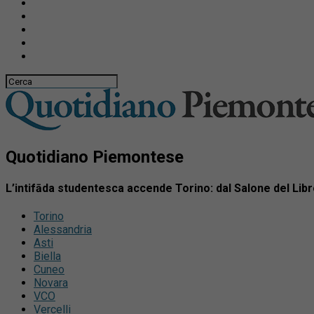
Quotidiano Piemontese
L’intifāda studentesca accende Torino: dal Salone del Libro
Torino
Alessandria
Asti
Biella
Cuneo
Novara
VCO
Vercelli