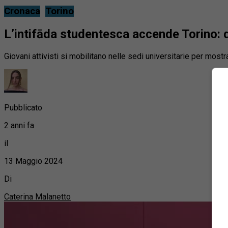
Cronaca
Torino
L’intifāda studentesca accende Torino: da
Giovani attivisti si mobilitano nelle sedi universitarie per most
Pubblicato
2 anni fa
il
13 Maggio 2024
Di
Caterina Malanetto