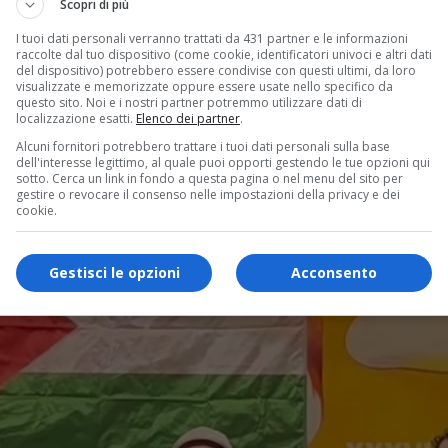
Scopri di più
I tuoi dati personali verranno trattati da 431 partner e le informazioni
raccolte dal tuo dispositivo (come cookie, identificatori univoci e altri dati
del dispositivo) potrebbero essere condivise con questi ultimi, da loro
visualizzate e memorizzate oppure essere usate nello specifico da
questo sito. Noi e i nostri partner potremmo utilizzare dati di
localizzazione esatti.
Elenco dei partner
.
Alcuni fornitori potrebbero trattare i tuoi dati personali sulla base
dell'interesse legittimo, al quale puoi opporti gestendo le tue opzioni qui
sotto. Cerca un link in fondo a questa pagina o nel menu del sito per
gestire o revocare il consenso nelle impostazioni della privacy e dei
cookie.
Gestisci le opzioni
Acconsento