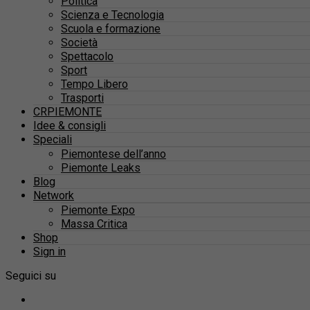
Politica
Scienza e Tecnologia
Scuola e formazione
Società
Spettacolo
Sport
Tempo Libero
Trasporti
CRPIEMONTE
Idee & consigli
Speciali
Piemontese dell’anno
Piemonte Leaks
Blog
Network
Piemonte Expo
Massa Critica
Shop
Sign in
Seguici su