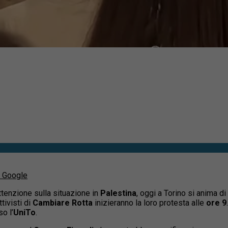
u Google
ttenzione sulla situazione in
Palestina
, oggi a Torino si anima d
tivisti di
Cambiare Rotta
inizieranno la loro protesta alle
ore 9
o l’
UniTo
.