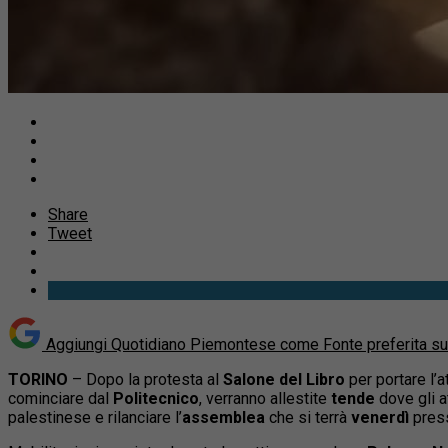
Share
Tweet
Aggiungi Quotidiano Piemontese come
Fonte preferita s
TORINO
– Dopo la protesta al
Salone del Libro
per portare l’a
cominciare dal
Politecnico
, verranno allestite
tende
dove gli at
palestinese e rilanciare l’
assemblea
che si terrà
venerdì
press