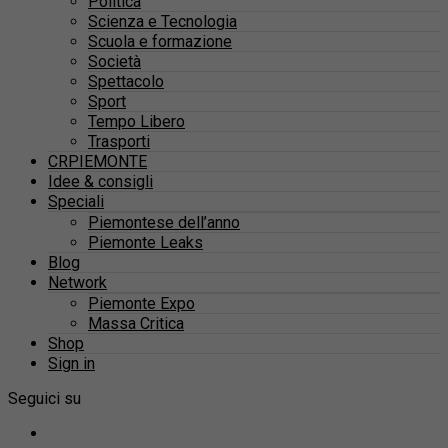
Politica
Scienza e Tecnologia
Scuola e formazione
Società
Spettacolo
Sport
Tempo Libero
Trasporti
CRPIEMONTE
Idee & consigli
Speciali
Piemontese dell’anno
Piemonte Leaks
Blog
Network
Piemonte Expo
Massa Critica
Shop
Sign in
Seguici su