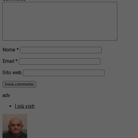
Nome
*
Email
*
Sito web
adv
I più visti