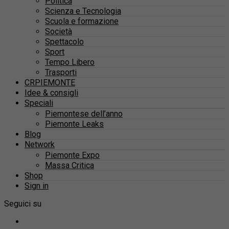
Politica
Scienza e Tecnologia
Scuola e formazione
Società
Spettacolo
Sport
Tempo Libero
Trasporti
CRPIEMONTE
Idee & consigli
Speciali
Piemontese dell’anno
Piemonte Leaks
Blog
Network
Piemonte Expo
Massa Critica
Shop
Sign in
Seguici su