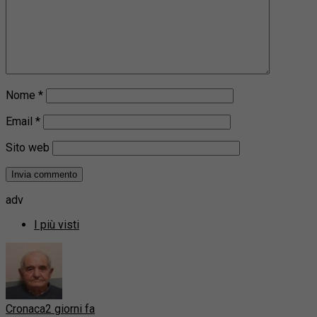
Nome
*
Email
*
Sito web
adv
I più visti
Cronaca
2 giorni fa