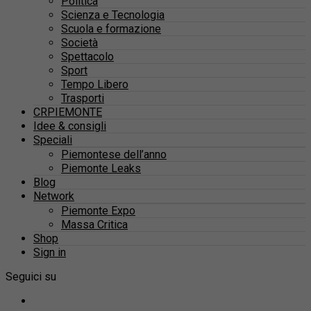
Politica
Scienza e Tecnologia
Scuola e formazione
Società
Spettacolo
Sport
Tempo Libero
Trasporti
CRPIEMONTE
Idee & consigli
Speciali
Piemontese dell’anno
Piemonte Leaks
Blog
Network
Piemonte Expo
Massa Critica
Shop
Sign in
Seguici su