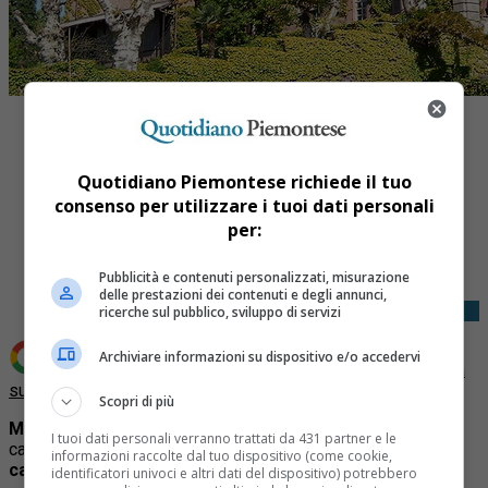
Quotidiano Piemontese richiede il tuo
consenso per utilizzare i tuoi dati personali
Share
per:
Tweet
Pubblicità e contenuti personalizzati, misurazione
delle prestazioni dei contenuti e degli annunci,
ricerche sul pubblico, sviluppo di servizi
Archiviare informazioni su dispositivo e/o accedervi
Aggiungi Quotidiano Piemontese come
Fonte preferita
su Google
Scopri di più
MAZZÈ
– In Piemonte c’è un castello che resta
chiuso
a
I tuoi dati personali verranno trattati da 431 partner e le
causa di problemi legati alla guerra tra Russia e Ucraina: è il
informazioni raccolte dal tuo dispositivo (come cookie,
castello di Mazzè
.
identificatori univoci e altri dati del dispositivo) potrebbero