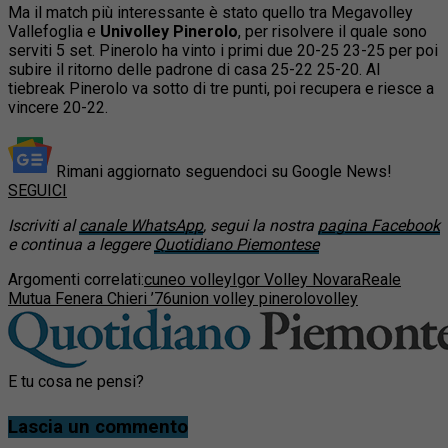
Ma il match più interessante è stato quello tra Megavolley
Vallefoglia e
Univolley Pinerolo
, per risolvere il quale sono
serviti 5 set. Pinerolo ha vinto i primi due 20-25 23-25 per poi
subire il ritorno delle padrone di casa 25-22 25-20. Al
tiebreak Pinerolo va sotto di tre punti, poi recupera e riesce a
vincere 20-22.
Rimani aggiornato seguendoci su Google News!
SEGUICI
Iscriviti al
canale WhatsApp
, segui la nostra
pagina Facebook
e continua a leggere
Quotidiano Piemontese
Argomenti correlati:
cuneo volley
Igor Volley Novara
Reale
Mutua Fenera Chieri ’76
union volley pinerolo
volley
E tu cosa ne pensi?
Lascia un commento