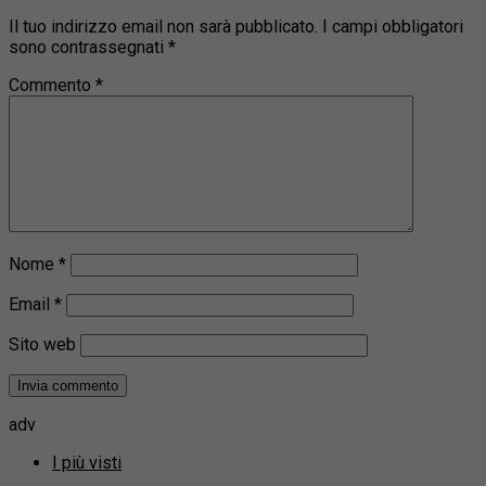
Il tuo indirizzo email non sarà pubblicato.
I campi obbligatori
sono contrassegnati
*
Commento
*
Nome
*
Email
*
Sito web
adv
I più visti