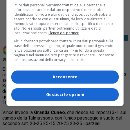
I tuoi dati personali verranno trattati da 431 partner e le
informazioni raccolte dal tuo dispositivo (come cookie,
identificatori univoci e altri dati del dispositivo) potrebbero
Share
essere condivise con questi ultimi, da loro visualizzate e
Tweet
memorizzate oppure essere usate nello specifico da questo
sito. Noi e i nostri partner potremmo utilizzare dati di
localizzazione esatti.
Elenco dei partner
.
Alcuni fornitori potrebbero trattare i tuoi dati personali sulla
base dell'interesse legittimo, al quale puoi opporti gestendo
le tue opzioni qui sotto. Cerca un link in fondo a questa
Aggiungi Quotidiano Piemontese come
Fonte preferita
pagina o nel menu del sito per gestire o revocare il consenso
su Google
nelle impostazioni della privacy e dei cookie.
CHIERI
– Ancora troppo forte la Imoco per la
Igor Novara
,
che perde nettamente 3-0 con i parziali di 25-21 25-16 25-23
Acconsento
senza mai dare l’impressione di poter vincere il match.
Sconfitta netta anche per la
Fenera Chieri
, che sul campo
della Savino Del Bene cede 3-1 ma perde più nettamente di
Gestisci le opzioni
quel che dice il punteggio. Lo spiegano meglio i parziali 25-
16 21-25 25-18 25-12.
Vince invece la
Granda Cuneo
, che riesce ad imporsi 3-1 sul
campo della Talmassons, con l’unico passaggio a vuoto del
secondo set. 20-25 25-15 20-25 23-25 i parziali.