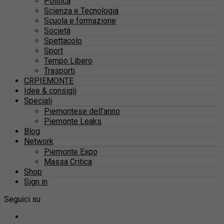
Politica
Scienza e Tecnologia
Scuola e formazione
Società
Spettacolo
Sport
Tempo Libero
Trasporti
CRPIEMONTE
Idee & consigli
Speciali
Piemontese dell’anno
Piemonte Leaks
Blog
Network
Piemonte Expo
Massa Critica
Shop
Sign in
Seguici su