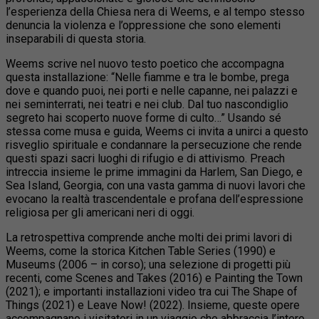
l’esperienza della Chiesa nera di Weems, e al tempo stesso
denuncia la violenza e l’oppressione che sono elementi
inseparabili di questa storia.
Weems scrive nel nuovo testo poetico che accompagna
questa installazione: “Nelle fiamme e tra le bombe, prega
dove e quando puoi, nei porti e nelle capanne, nei palazzi e
nei seminterrati, nei teatri e nei club. Dal tuo nascondiglio
segreto hai scoperto nuove forme di culto…” Usando sé
stessa come musa e guida, Weems ci invita a unirci a questo
risveglio spirituale e condannare la persecuzione che rende
questi spazi sacri luoghi di rifugio e di attivismo. Preach
intreccia insieme le prime immagini da Harlem, San Diego, e
Sea Island, Georgia, con una vasta gamma di nuovi lavori che
evocano la realtà trascendentale e profana dell’espressione
religiosa per gli americani neri di oggi.
La retrospettiva comprende anche molti dei primi lavori di
Weems, come la storica Kitchen Table Series (1990) e
Museums (2006 – in corso); una selezione di progetti più
recenti, come Scenes and Takes (2016) e Painting the Town
(2021); e importanti installazioni video tra cui The Shape of
Things (2021) e Leave Now! (2022). Insieme, queste opere
accompagnano i visitatori in un viaggio che abbraccia l’intero