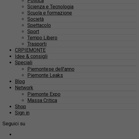
Politica
Scienza e Tecnologia
Scuola e formazione
Società
Spettacolo
Sport
Tempo Libero
Trasporti
CRPIEMONTE
Idee & consigli
Speciali
Piemontese dell’anno
Piemonte Leaks
Blog
Network
Piemonte Expo
Massa Critica
Shop
Sign in
Seguici su