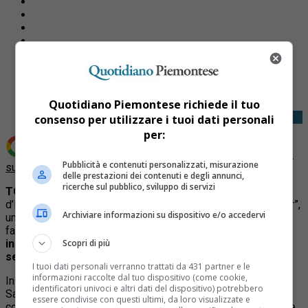
Share
Tweet
Quotidiano Piemontese richiede il tuo
consenso per utilizzare i tuoi dati personali
per:
Aggiungi Quotidiano Piemontese come
Fonte preferita
Pubblicità e contenuti personalizzati, misurazione
su Google
delle prestazioni dei contenuti e degli annunci,
ricerche sul pubblico, sviluppo di servizi
TORINO – D
al 17 aprile al 7 settembre 2025
alle Gallerie
d’Italia – Torino “Carrie Mae Weems: The Heart of the Matter”,
Archiviare informazioni su dispositivo e/o accedervi
una nuova grande mostra dedicata all’artista americana di
fama internazionale Carrie Mae Weems, nota per le sue
indagini fotografiche sui temi dell’identità culturale, del
Scopri di più
sessismo e dell’appartenenza di classe.
I tuoi dati personali verranno trattati da 431 partner e le
informazioni raccolte dal tuo dispositivo (come cookie,
In anteprima assoluta un progetto commissionato da Intesa
identificatori univoci e altri dati del dispositivo) potrebbero
Sanpaolo che si inserisce in una incisiva retrospettiva
essere condivise con questi ultimi, da loro visualizzate e
costituita da opere tratte dalle serie fotografiche più famose,