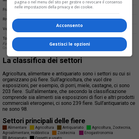
pagina o nel menu del sito per gestire o revocare il consenso
nelle impostazioni della privacy e dei cookie.
Acconsento
Gestisci le opzioni
La classifica dei settori
Agricoltura, alimentare e antiquariato sono i settori su cui si
organizzano più fiere. Sull’agricoltura, che vuol dire
esposizioni, per esempio, di porri, miele, castagne, ci sono
203 fiere. Sull’alimentare, che secondo la classificazione
comprende sia alimenti sia esposizioni di fiori e altri prodotti
commerciali eterogenei, ci sono 239 fiere. Sull’antiquariato ce
ne sono 98.