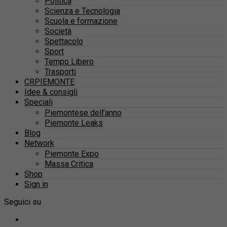
Politica
Scienza e Tecnologia
Scuola e formazione
Società
Spettacolo
Sport
Tempo Libero
Trasporti
CRPIEMONTE
Idee & consigli
Speciali
Piemontese dell’anno
Piemonte Leaks
Blog
Network
Piemonte Expo
Massa Critica
Shop
Sign in
Seguici su