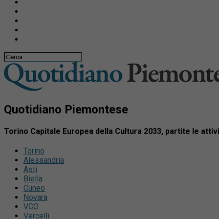
Quotidiano Piemontese
Torino Capitale Europea della Cultura 2033, partite le attivi
Torino
Alessandria
Asti
Biella
Cuneo
Novara
VCO
Vercelli