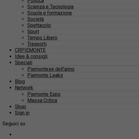
Politica
Scienza e Tecnologia
Scuola e formazione
Società
Spettacolo
Sport
Tempo Libero
Trasporti
CRPIEMONTE
Idee & consigli
Speciali
Piemontese dell’anno
Piemonte Leaks
Blog
Network
Piemonte Expo
Massa Critica
Shop
Sign in
Seguici su