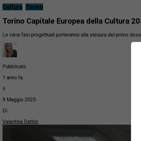
Cultura
Torino
Torino Capitale Europea della Cultura 2033
Le varie fasi progettuali porteranno alla stesura del primo doss
Pubblicato
1 anno fa
il
9 Maggio 2025
Di
Valentina Dattilo