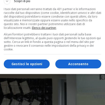
Scopri di più
I tuoi dati personali verranno trattati da 431 partner e le informazioni
raccolte dal tuo dispositivo (come cookie, identificatori univoci e altri dati
del dispositivo) potrebbero essere condivise con questi ultimi, da loro
visualizzate e memorizzate oppure essere usate nello specifico da
questo sito. Noi e i nostri partner potremmo utilizzare dati di
localizzazione esatti.
Elenco dei partner
.
Alcuni fornitori potrebbero trattare i tuoi dati personali sulla base
dell'interesse legittimo, al quale puoi opporti gestendo le tue opzioni qui
sotto. Cerca un link in fondo a questa pagina o nel menu del sito per
gestire o revocare il consenso nelle impostazioni della privacy e dei
cookie.
Gestisci le opzioni
Acconsento