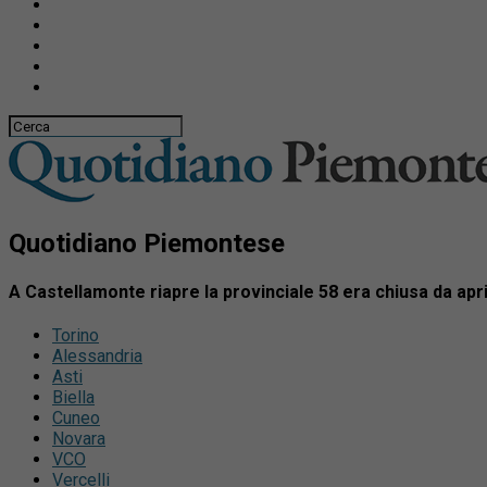
Quotidiano Piemontese
A Castellamonte riapre la provinciale 58 era chiusa da apri
Torino
Alessandria
Asti
Biella
Cuneo
Novara
VCO
Vercelli