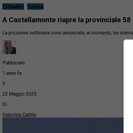
Cittadini
Torino
A Castellamonte riapre la provinciale 58 
La prossima settimana sono annunciate, al momento, tre interruzi
Pubblicato
1 anno fa
il
23 Maggio 2025
Di
Valentina Dattilo