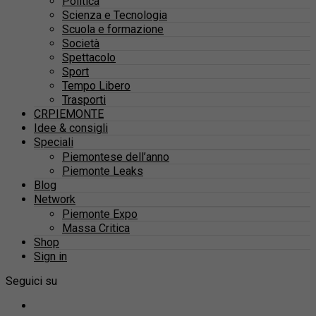
Politica
Scienza e Tecnologia
Scuola e formazione
Società
Spettacolo
Sport
Tempo Libero
Trasporti
CRPIEMONTE
Idee & consigli
Speciali
Piemontese dell’anno
Piemonte Leaks
Blog
Network
Piemonte Expo
Massa Critica
Shop
Sign in
Seguici su