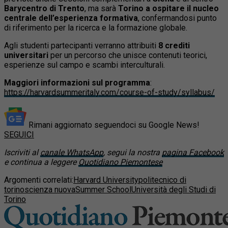
Barycentro di Trento
, ma sarà
Torino a ospitare il nucleo
centrale dell’esperienza formativa
, confermandosi punto
di riferimento per la ricerca e la formazione globale.
Agli studenti partecipanti verranno attribuiti
8 crediti
universitari
per un percorso che unisce contenuti teorici,
esperienze sul campo e scambi interculturali.
Maggiori informazioni sul programma
:
https://harvardsummeritaly.com/course-of-study/syllabus/
Rimani aggiornato seguendoci su Google News!
SEGUICI
Iscriviti al
canale WhatsApp
, segui la nostra
pagina Facebook
e continua a leggere
Quotidiano Piemontese
Argomenti correlati:
Harvard University
politecnico di
torino
scienza nuova
Summer School
Università degli Studi di
Torino