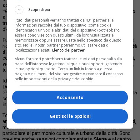
sceglie Torino
come sede principale della Summer School
Scopri di più
“Beauty, Community and Innovation”
. Il programma intensivo
si svolgerà
dal 16 giugno al 3 luglio
, coinvolgendo una
I tuoi dati personali verranno trattati da 431 partner e le
trentina di studenti internazionali in un percorso formativo
informazioni raccolte dal tuo dispositivo (come cookie,
d’eccellenza.
identificatori univoci e altri dati del dispositivo) potrebbero
essere condivise con questi ultimi, da loro visualizzate e
Fulcro dell’iniziativa sarà
l’Istituto Scienza Nuova
, centro di
memorizzate oppure essere usate nello specifico da questo
sito. Noi e i nostri partner potremmo utilizzare dati di
ricerca congiunto del
Politecnico di Torino
e dell’
Università
localizzazione esatti.
Elenco dei partner
.
di Torino
, diretto dal filosofo
Maurizio Ferraris
. Qui si
concentrerà la maggior parte delle attività:
lezioni, seminari,
Alcuni fornitori potrebbero trattare i tuoi dati personali sulla
workshop, proiezioni cinematografiche e visite guidate
,
base dell'interesse legittimo, al quale puoi opporti gestendo
le tue opzioni qui sotto. Cerca un link in fondo a questa
tutte in lingua inglese.
pagina o nel menu del sito per gestire o revocare il consenso
nelle impostazioni della privacy e dei cookie.
Ideata e diretta dal
Prof. Francesco Erspamer
(Harvard,
Department of Romance Languages), la Summer School
esplora il concetto di bellezza non solo in chiave estetica, ma
Acconsento
come strumento di relazione, cura e trasformazione sociale,
in dialogo con i temi della
comunità e dell’innovazione
.
Torino sarà il
cuore pulsante
di un programma accademico
Gestisci le opzioni
articolato e internazionale, arricchito da
incontri con esperti
,
momenti di confronto interdisciplinare e un’attenzione
particolare al patrimonio culturale e urbano della città. Sono
previste anche sessioni complementari a
Siena
e al centro