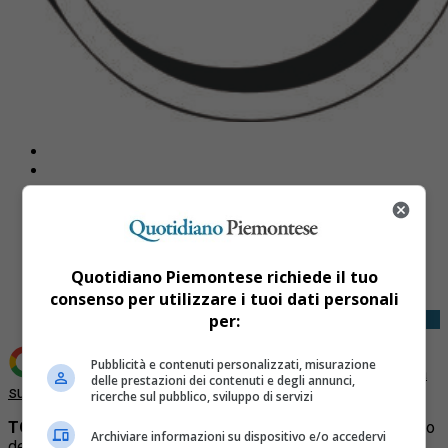
Share
Tweet
Quotidiano Piemontese richiede il tuo
consenso per utilizzare i tuoi dati personali
per:
Pubblicità e contenuti personalizzati, misurazione
Aggiungi Quotidiano Piemontese come
Fonte preferita
delle prestazioni dei contenuti e degli annunci,
su Google
ricerche sul pubblico, sviluppo di servizi
TORINO
– Nel pieno del dibattito internazionale sull’accesso
Archiviare informazioni su dispositivo e/o accedervi
degli studenti stranieri negli Stati Uniti,
Harvard University