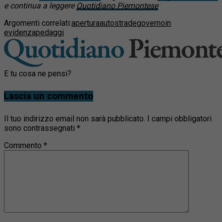
e continua a leggere
Quotidiano Piemontese
Argomenti correlati:
apertura
autostrade
governo
in
evidenza
pedaggi
E tu cosa ne pensi?
Lascia un commento
Il tuo indirizzo email non sarà pubblicato.
I campi obbligatori
sono contrassegnati
*
Commento
*