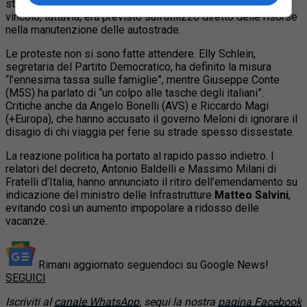
stato aggiornato ogni due anni in base all’inflazione. Nessun
vincolo, tuttavia, era previsto sull’utilizzo diretto delle risorse
nella manutenzione delle autostrade.
Le proteste non si sono fatte attendere. Elly Schlein,
segretaria del Partito Democratico, ha definito la misura
“l’ennesima tassa sulle famiglie”, mentre Giuseppe Conte
(M5S) ha parlato di “un colpo alle tasche degli italiani”.
Critiche anche da Angelo Bonelli (AVS) e Riccardo Magi
(+Europa), che hanno accusato il governo Meloni di ignorare il
disagio di chi viaggia per ferie su strade spesso dissestate.
La reazione politica ha portato al rapido passo indietro. I
relatori del decreto, Antonio Baldelli e Massimo Milani di
Fratelli d’Italia, hanno annunciato il ritiro dell’emendamento su
indicazione del ministro delle Infrastrutture
Matteo Salvini
,
evitando così un aumento impopolare a ridosso delle
vacanze.
Rimani aggiornato seguendoci su Google News!
SEGUICI
Iscriviti al
canale WhatsApp
, segui la nostra
pagina Facebook