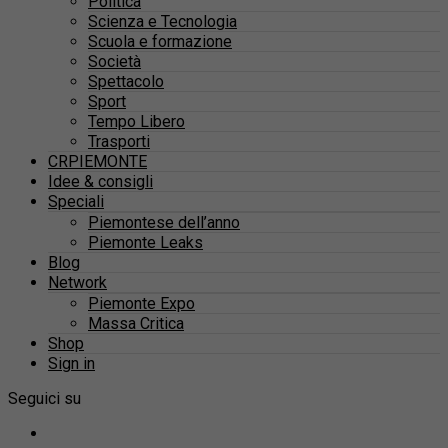
Politica
Scienza e Tecnologia
Scuola e formazione
Società
Spettacolo
Sport
Tempo Libero
Trasporti
CRPIEMONTE
Idee & consigli
Speciali
Piemontese dell’anno
Piemonte Leaks
Blog
Network
Piemonte Expo
Massa Critica
Shop
Sign in
Seguici su