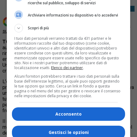
ricerche sul pubblico, sviluppo di servizi
Archiviare informazioni su dispositivo e/o accedervi
Aggiungi Quotidiano Piemontese come
Fonte preferita
Scopri di più
su Google
I tuoi dati personali verranno trattati da 431 partner e le
TORINO –
Doveva essere l’estate degli aumenti in
informazioni raccolte dal tuo dispositivo (come cookie,
autostrada, ma il Governo ha fatto retromarcia. L’annunciato
identificatori univoci e altri dati del dispositivo) potrebbero
essere condivise con questi ultimi, da loro visualizzate e
rincaro dei pedaggi, previsto per il 1° agosto e inserito in un
memorizzate oppure essere usate nello specifico da questo
emendamento al decreto Infrastrutture, non sarà applicato.
sito. Noi e i nostri partner potremmo utilizzare dati di
Una decisione presa a tempo di record, dopo un’ondata di
localizzazione esatti.
Elenco dei partner
.
critiche da parte delle opposizioni e dell’opinione pubblica.
Alcuni fornitori potrebbero trattare i tuoi dati personali sulla
base dell'interesse legittimo, al quale puoi opporti gestendo
L’emendamento, firmato da esponenti della maggioranza e
le tue opzioni qui sotto. Cerca un link in fondo a questa
presentato in Commissione Ambiente alla Camera, prevedeva
pagina o nel menu del sito per gestire o revocare il consenso
un sovrapprezzo di
1 millesimo di euro a chilometro
per
nelle impostazioni della privacy e dei cookie.
tutti i veicoli, con un impatto di circa 1 euro ogni 1000 km
percorsi. Il ricavato sarebbe dovuto andare ad
Anas
, per far
fronte ai maggiori costi di gestione della rete stradale.
Acconsento
Il rincaro sarebbe scattato dal
1° agosto 2025
, ovvero dal
mese successivo alla pubblicazione in Gazzetta Ufficiale del
Gestisci le opzioni
decreto (21 luglio). Inoltre, l’importo del pedaggio sarebbe