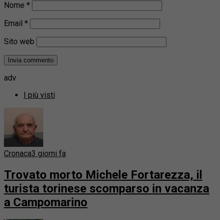
Nome
*
Email
*
Sito web
adv
I più visti
Cronaca
3 giorni fa
Trovato morto Michele Fortarezza, il
turista torinese scomparso in vacanza
a Campomarino