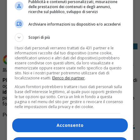
Pubblicità e contenuti personalizzati, misurazione
delle prestazioni dei contenuti e degli annunci,
ricerche sul pubblico, sviluppo di servizi
Share
Archiviare informazioni su dispositivo e/o accedervi
Tweet
Scopri di più
I tuoi dati personali verranno trattati da 431 partner e le
informazioni raccolte dal tuo dispositivo (come cookie,
identificatori univoci e altri dati del dispositivo) potrebbero
essere condivise con questi ultimi, da loro visualizzate e
Aggiungi Quotidiano Piemontese come
Fonte preferita
memorizzate oppure essere usate nello specifico da questo
su Google
sito. Noi e i nostri partner potremmo utilizzare dati di
localizzazione esatti.
Elenco dei partner
.
PIEMONTE
–
Arpa Piemonte
avvisa che per il pomeriggio di
oggi, domenica 6 luglio, vige l’
allerta gialla per rischio
Alcuni fornitori potrebbero trattare i tuoi dati personali sulla
base dell'interesse legittimo, al quale puoi opporti gestendo
idrogeologico legato ai temporali
. Tempo molto instabile
le tue opzioni qui sotto. Cerca un link in fondo a questa
per la seconda parte di oggi, con fenomeni localmente molto
pagina o nel menu del sito per gestire o revocare il consenso
forti sul settore orientale della regione.
nelle impostazioni della privacy e dei cookie.
Per approfondire:
Acconsento
Articolo
:
Allerta gialla per temporali in tutto il Piemonte:
nel pomeriggio sono previsti fenomeni localmente
intensi