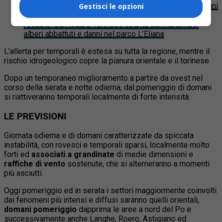
Video
:
Chicchi di grandine grandi come albicocche: danni
Gestisci le opzioni
nel Monregalese
Articolo
:
San Mauro Torinese colpita dal maltempo:
alberi abbattuti e danni nel parco L’Eliana
L’allerta per temporali è estesa su tutta la regione, mentre il
rischio idrogeologico copre la pianura orientale e il torinese.
Dopo un temporaneo miglioramento a partire da ovest nel
corso della serata e notte odierna, dal pomeriggio di domani
si riattiveranno temporali localmente di forte intensità.
LE PREVISIONI
Giornata odierna e di domani caratterizzate da spiccata
instabilità, con rovesci e temporali sparsi, localmente molto
forti ed
associati a grandinate
di medie dimensioni e
raffiche di vento
sostenute, che si alterneranno a momenti
più asciutti.
Oggi pomeriggio ed in serata i settori maggiormente coinvolti
dai fenomeni più intensi e diffusi saranno quelli orientali,
domani pomeriggio
dapprima le aree a nord del Po e
successivamente anche Langhe, Roero, Astigiano ed