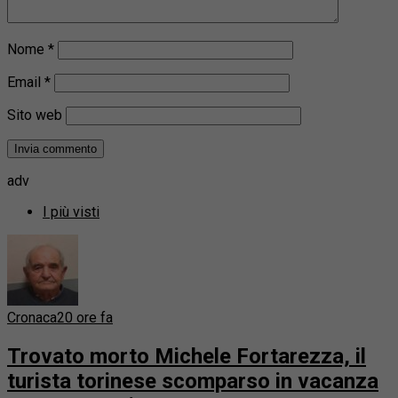
Nome
*
Email
*
Sito web
adv
I più visti
Cronaca
20 ore fa
Trovato morto Michele Fortarezza, il
turista torinese scomparso in vacanza