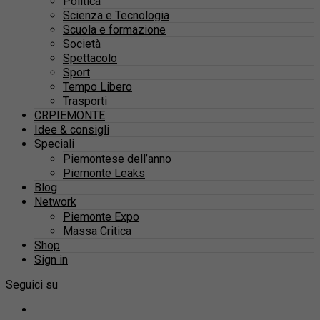
Politica
Scienza e Tecnologia
Scuola e formazione
Società
Spettacolo
Sport
Tempo Libero
Trasporti
CRPIEMONTE
Idee & consigli
Speciali
Piemontese dell’anno
Piemonte Leaks
Blog
Network
Piemonte Expo
Massa Critica
Shop
Sign in
Seguici su