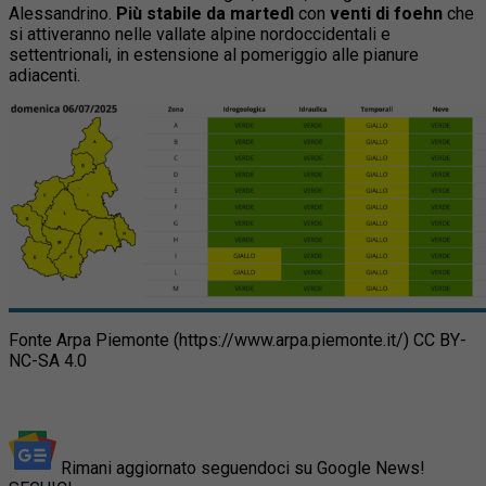
Alessandrino.
Più stabile da martedì
con
venti di foehn
che
si attiveranno nelle vallate alpine nordoccidentali e
settentrionali, in estensione al pomeriggio alle pianure
adiacenti.
Fonte Arpa Piemonte (https://www.arpa.piemonte.it/) CC BY-
NC-SA 4.0
Rimani aggiornato seguendoci su Google News!