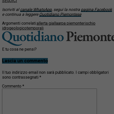
SEGUICI
Iscriviti al
canale WhatsApp
, segui la nostra
pagina Facebook
e continua a leggere
Quotidiano Piemontese
Argomenti correlati:
allerta gialla
arpa piemonte
rischio
idrogeologico
temporali
E tu cosa ne pensi?
Lascia un commento
Il tuo indirizzo email non sarà pubblicato.
I campi obbligatori
sono contrassegnati
*
Commento
*