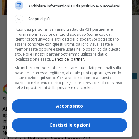
Archiviare informazioni su dispositivo e/o accedervi
Scopri di più
I tuoi dati personali verranno trattati da 431 partner e le
informazioni raccolte dal tuo dispositivo (come cookie,
identificatori univoci e altri dati del dispositivo) potrebbero
essere condivise con questi ultimi, da loro visualizzate e
memorizzate oppure essere usate nello specifico da questo
Share
sito. Noi e i nostri partner potremmo utilizzare dati di
Tweet
localizzazione esatti.
Elenco dei partner
.
Alcuni fornitori potrebbero trattare i tuoi dati personali sulla
base dell'interesse legittimo, al quale puoi opporti gestendo
le tue opzioni qui sotto. Cerca un link in fondo a questa
pagina o nel menu del sito per gestire o revocare il consenso
nelle impostazioni della privacy e dei cookie.
Aggiungi Quotidiano Piemontese come
Fonte preferita
su Google
Acconsento
ALESSANDRIA
– Qualche giorno fa un
capriolo
, ferito e
spaventato, vagava sulla SS.30 con il rischio di essere
investito e di provocare incidenti. Alcuni automobilisti in
Gestisci le opzioni
transito si sono accorti dell’animale, e hanno avvertito il
Numero Unico di Emergenza 112. Sul posto è arrivata una
pattuglia di
Polizia di Acqui Terme
(AL).