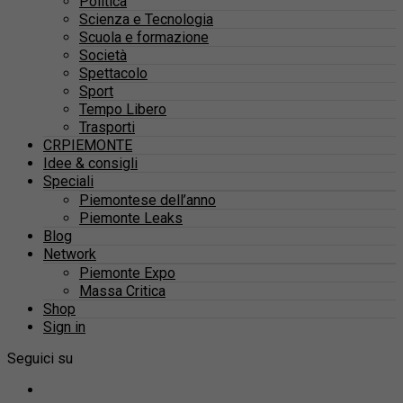
Politica
Scienza e Tecnologia
Scuola e formazione
Società
Spettacolo
Sport
Tempo Libero
Trasporti
CRPIEMONTE
Idee & consigli
Speciali
Piemontese dell’anno
Piemonte Leaks
Blog
Network
Piemonte Expo
Massa Critica
Shop
Sign in
Seguici su