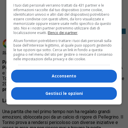
I tuoi dati personali verranno trattati da 431 partner e le
Share
informazioni raccolte dal tuo dispositivo (come cookie,
identificatori univoci e altri dati del dispositivo) potrebbero
Tweet
essere condivise con questi ultimi, da loro visualizzate e
memorizzate oppure essere usate nello specifico da questo
sito. Noi e i nostri partner potremmo utilizzare dati di
localizzazione esatti.
Elenco dei partner
.
Alcuni fornitori potrebbero trattare i tuoi dati personali sulla
base dell'interesse legittimo, al quale puoi opporti gestendo
Aggiungi Quotidiano Piemontese come
Fonte preferita
le tue opzioni qui sotto. Cerca un link in fondo a questa
su Google
pagina o nel menu del sito per gestire o revocare il consenso
nelle impostazioni della privacy e dei cookie.
PARMA –
Lo stadio Ennio Tardini ha ospitato la partita tra
Parma e Torino
, gara valida per la quinta giornata di Serie A
e terminata
2 a 1
in favore di un Parma che ha sconfitto il
Acconsento
Torino di Baroni in Serie A per la prima volta dal 30 settembre
2019.
Per i granata si tratta della terza sconfitta nelle
prime cinque partite di campionato.
Gestisci le opzioni
La partita
Una partita che nel primo tempo non ha regalato grandi
emozioni; sbloccata poi da un calcio di rigore di Pellegrino. Il
Torino prova a rendersi pericoloso con diverse iniziative e
cross in area, ma non riesce mai a trovare la porta.