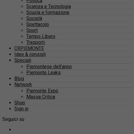
Politica
Scienza e Tecnologia
Scuola e formazione
Società
Spettacolo
Sport
Tempo Libero
Trasporti
CRPIEMONTE
Idee & consigli
Speciali
Piemontese dell’anno
Piemonte Leaks
Blog
Network
Piemonte Expo
Massa Critica
Shop
Sign in
Seguici su