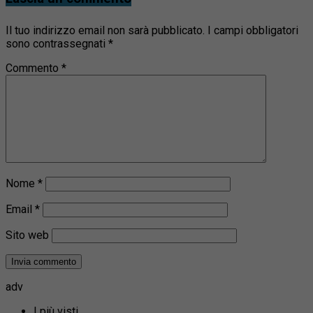
Il tuo indirizzo email non sarà pubblicato.
I campi obbligatori
sono contrassegnati
*
Commento
*
Nome
*
Email
*
Sito web
adv
I più visti