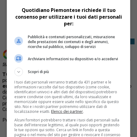
Quotidiano Piemontese richiede il tuo
consenso per utilizzare i tuoi dati personali
Share
per:
Tweet
Pubblicità e contenuti personalizzati, misurazione
delle prestazioni dei contenuti e degli annunci,
ricerche sul pubblico, sviluppo di servizi
Aggiungi Quotidiano Piemontese come
Fonte preferita
Archiviare informazioni su dispositivo e/o accedervi
su Google
Scopri di più
TORINO
– La rimodulazione dell’
imposta di soggiorno
porterà nelle casse comunali di Torino circa
3,7 milioni di
I tuoi dati personali verranno trattati da 431 partner e le
euro di maggiori entrate nel 2026
. Il dato è stato illustrato
informazioni raccolte dal tuo dispositivo (come cookie,
dall’assessora al Bilancio Gabriella Nardelli nel corso della
identificatori univoci e altri dati del dispositivo) potrebbero
essere condivise con questi ultimi, da loro visualizzate e
Commissione I, riunitasi la scorsa settimana, e il
memorizzate oppure essere usate nello specifico da questo
provvedimento è stato approvato nella seduta odierna del
sito. Noi e i nostri partner potremmo utilizzare dati di
Consiglio comunale in Sala Rossa.
localizzazione esatti.
Elenco dei partner
.
Per approfondire:
Alcuni fornitori potrebbero trattare i tuoi dati personali sulla
base dell'interesse legittimo, al quale puoi opporti gestendo
le tue opzioni qui sotto. Cerca un link in fondo a questa
Articolo
:
Quali sono le 10 piazze più belle di Torino
pagina o nel menu del sito per gestire o revocare il consenso
Articolo
:
Quali sono i 10 piatti tipici più buoni del