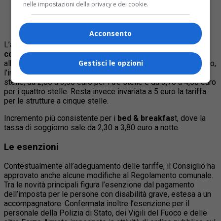
nelle impostazioni della privacy e dei cookie.
Piemonte
Curiosità
:
Quali sono i 10 dolci tipici più buoni del
Piemonte
Acconsento
L’aggiornamento delle tariffe prevede un
aumento
compreso tra 70 e 80 centesimi a notte
per le strutture
Gestisci le opzioni
alberghiere e le residenze turistico-alberghiere. Nel dettaglio,
l’imposta passa da 2,30 a 3 euro per gli hotel a una e due
stelle, da 2,80 a 3,50 euro per i tre stelle e da 3,70 a 4,50 euro
per i quattro stelle. Resta invece invariata a 5 euro la tariffa
per le strutture a cinque stelle.
Incremento più consistente per i
bed & breakfas
t, dove la
tassa di soggiorno sale da 2,30 a 3,80 euro a notte.
Le esenzioni
Contestualmente all’adeguamento delle tariffe, il Consiglio ha
approvato anche alcune modifiche al Regolamento comunale.
Tra le novità principali figura l’esenzione dal pagamento
dell’imposta per le persone con disabilità grave, estesa a un
accompagnatore. Confermata inoltre l’esenzione per il
personale della Polizia di Stato, dei Vigili del Fuoco e delle