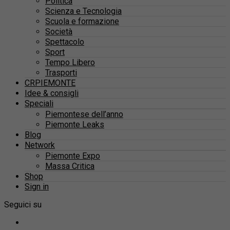
Politica
Scienza e Tecnologia
Scuola e formazione
Società
Spettacolo
Sport
Tempo Libero
Trasporti
CRPIEMONTE
Idee & consigli
Speciali
Piemontese dell’anno
Piemonte Leaks
Blog
Network
Piemonte Expo
Massa Critica
Shop
Sign in
Seguici su