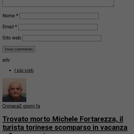
Nome
*
Email
*
Sito web
adv
I più visti
Cronaca
2 giorni fa
Trovato morto Michele Fortarezza, il
turista torinese scomparso in vacanza