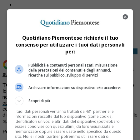
Share
Tweet
Quotidiano Piemontese richiede il tuo
consenso per utilizzare i tuoi dati personali
per:
Pubblicità e contenuti personalizzati, misurazione
Aggiungi Quotidiano Piemontese come
Fonte preferita
delle prestazioni dei contenuti e degli annunci,
su Google
ricerche sul pubblico, sviluppo di servizi
TORINO
– Prosegue l’offensiva della Polizia di Stato contro
Archiviare informazioni su dispositivo e/o accedervi
lo spaccio di stupefacenti e le violazioni della nuova
normativa sui cannabis shop.
Nell’ambito della vasta
Scopri di più
operazione nazionale,
la Squadra Mobile di Torino ha
condotto una serie di interventi mirati nelle principali piazze
I tuoi dati personali verranno trattati da 431 partner e le
di spaccio della provincia. Di seguito la cronaca del caso nello
informazioni raccolte dal tuo dispositivo (come cookie,
specifico.
identificatori univoci e altri dati del dispositivo) potrebbero
essere condivise con questi ultimi, da loro visualizzate e
memorizzate oppure essere usate nello specifico da questo
Per approfondire:
sito. Noi e i nostri partner potremmo utilizzare dati di