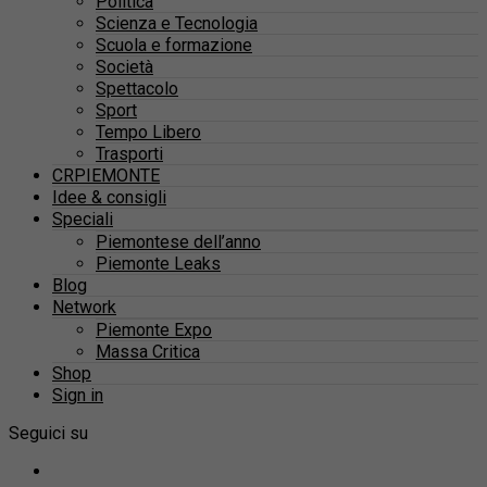
Politica
Scienza e Tecnologia
Scuola e formazione
Società
Spettacolo
Sport
Tempo Libero
Trasporti
CRPIEMONTE
Idee & consigli
Speciali
Piemontese dell’anno
Piemonte Leaks
Blog
Network
Piemonte Expo
Massa Critica
Shop
Sign in
Seguici su