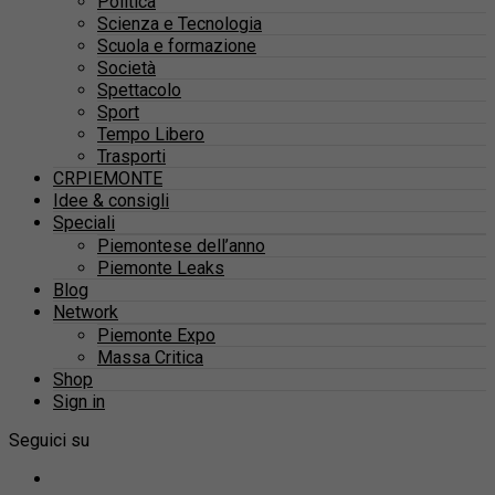
Politica
Scienza e Tecnologia
Scuola e formazione
Società
Spettacolo
Sport
Tempo Libero
Trasporti
CRPIEMONTE
Idee & consigli
Speciali
Piemontese dell’anno
Piemonte Leaks
Blog
Network
Piemonte Expo
Massa Critica
Shop
Sign in
Seguici su