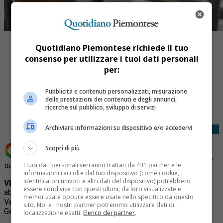
Quotidiano Piemontese richiede il tuo
consenso per utilizzare i tuoi dati personali
per:
Share
Pubblicità e contenuti personalizzati, misurazione
delle prestazioni dei contenuti e degli annunci,
Tweet
ricerche sul pubblico, sviluppo di servizi
Archiviare informazioni su dispositivo e/o accedervi
Scopri di più
Aggiungi Quotidiano Piemontese come
Fonte preferita
su Google
I tuoi dati personali verranno trattati da 431 partner e le
informazioni raccolte dal tuo dispositivo (come cookie,
identificatori univoci e altri dati del dispositivo) potrebbero
VERCELLI –
Due cagnoline di razza rottweiler e bull terrier,
essere condivise con questi ultimi, da loro visualizzate e
abbandonate in una casa disabitata da 4 mesi nei pressi di
memorizzate oppure essere usate nello specifico da questo
Vercelli, sono state portate in salvo dalle guardie zoofile
sito. Noi e i nostri partner potremmo utilizzare dati di
Gepa, in collaborazione con la Polizia Locale.
localizzazione esatti.
Elenco dei partner
.