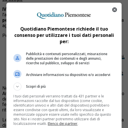
IVREA
– Tre giovani sono stati fermati dai carabinieri con
l’accusa di
rapina aggravata in concorso e lesioni
personali aggravate
mediante l’uso di armi per una violenta
aggressione avvenuta nei giorni scorsi a Ivrea.
Quotidiano Piemontese richiede il tuo
consenso per utilizzare i tuoi dati personali
Per approfondire:
per:
Articolo
:
Arrestato un padre violento nel Biellese dopo
l’ennesima aggressione sulla figlia
Pubblicità e contenuti personalizzati, misurazione
Articolo
:
Arrestato a Intra dopo una serie di aggressioni,
delle prestazioni dei contenuti e degli annunci,
la polizia lo stende col taser
ricerche sul pubblico, sviluppo di servizi
Articolo
:
Rapina in un supermercato di Ivrea:
aggrediscono vigilante e spruzzano spray urticante, tre
Archiviare informazioni su dispositivo e/o accedervi
ricercati
Scopri di più
Nel tardo pomeriggio di sabato 28 febbraio i militari della
Arma dei Carabinieri della Compagnia di Ivrea, con il supporto
I tuoi dati personali verranno trattati da 431 partner e le
delle stazioni di Settimo Vittone e Agliè, hanno eseguito tre
informazioni raccolte dal tuo dispositivo (come cookie,
fermi di indiziato di delitto nei confronti di altrettanti giovani
identificatori univoci e altri dati del dispositivo) potrebbero
ritenuti responsabili dell’aggressione.
essere condivise con questi ultimi, da loro visualizzate e
memorizzate oppure essere usate nello specifico da questo
sito. Noi e i nostri partner potremmo utilizzare dati di
Le manette sono scattate ai polsi di un ventenne senza fissa
localizzazione esatti.
Elenco dei partner
.
dimora, di una diciannovenne e di un diciassettenne. Tutti