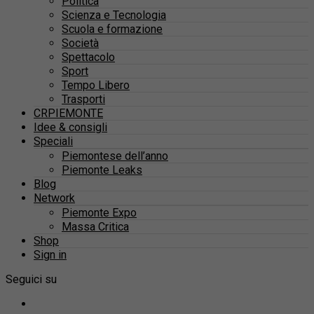
Politica
Scienza e Tecnologia
Scuola e formazione
Società
Spettacolo
Sport
Tempo Libero
Trasporti
CRPIEMONTE
Idee & consigli
Speciali
Piemontese dell’anno
Piemonte Leaks
Blog
Network
Piemonte Expo
Massa Critica
Shop
Sign in
Seguici su