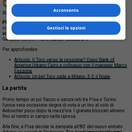
Aggiungi Quotidiano Piemontese come
Fonte preferita
Acconsento
su Google
PISA –
Il giorno di festa si trasforma anche in vittoria
concreta sul campo di gioco: il
Torino
di D’Aversa
torna a
Gestisci le opzioni
vincere
in trasferta in campionato dopo tre mesi e all’Arena
Garibaldi contro Pisa
il match finisce 0-1
.
Per approfondire:
Articolo
:
Il Toro verso la cessione? Dopo Bank of
America Urbano Cairo a colloquio con il manager Marco
Fassone
Articolo
:
Un bel Toro cade a Milano, 3-2 il finale
La partita
Primo tempo un po’ fiacco e senza reti tra Pisa e Torino:
l’unica vera occasione degna di nota è un tiro al volo di
Aebischer poco dopo la mezz’ora. I granata bloccati almeno
fino al rientro in campo nella ripresa.
Alla fine, a Pisa decide la zampata all’80’ del nuovo entrato