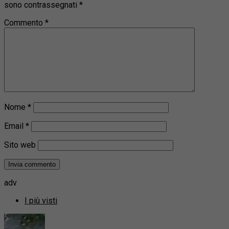
sono contrassegnati
*
Commento
*
Nome
*
Email
*
Sito web
adv
I più visti