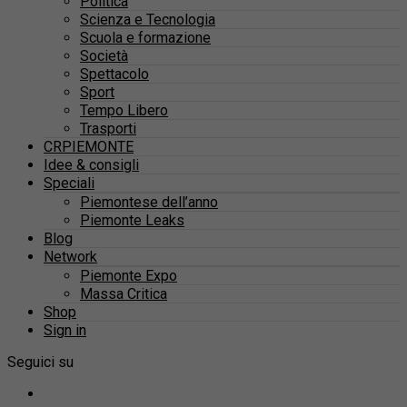
Politica
Scienza e Tecnologia
Scuola e formazione
Società
Spettacolo
Sport
Tempo Libero
Trasporti
CRPIEMONTE
Idee & consigli
Speciali
Piemontese dell’anno
Piemonte Leaks
Blog
Network
Piemonte Expo
Massa Critica
Shop
Sign in
Seguici su