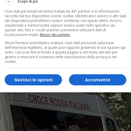
Scopri di più
I tuoi dati personali verranno trattati da 431 partner e le informazioni
raccolte dal tuo dispositivo (come cookie, identificatori univoci e altri dati
del dispositivo) potrebbero essere condivise con questi ultimi, da loro
visualizzate e memorizzate oppure essere usate nello specifico da
questo sito. Noi e i nostri partner potremmo utilizzare dati di
localizzazione esatti.
Elenco dei partner
.
Alcuni fornitori potrebbero trattare i tuoi dati personali sulla base
dell'interesse legittimo, al quale puoi opporti gestendo le tue opzioni qui
sotto. Cerca un link in fondo a questa pagina o nel menu del sito per
gestire o revocare il consenso nelle impostazioni della privacy e dei
cookie.
Gestisci le opzioni
Acconsento