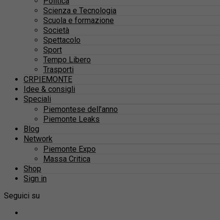
Politica
Scienza e Tecnologia
Scuola e formazione
Società
Spettacolo
Sport
Tempo Libero
Trasporti
CRPIEMONTE
Idee & consigli
Speciali
Piemontese dell’anno
Piemonte Leaks
Blog
Network
Piemonte Expo
Massa Critica
Shop
Sign in
Seguici su