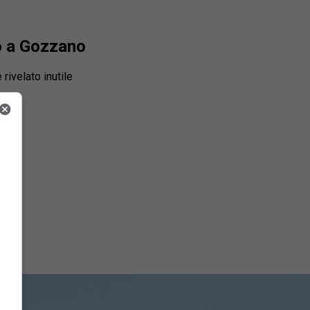
o a Gozzano
rivelato inutile