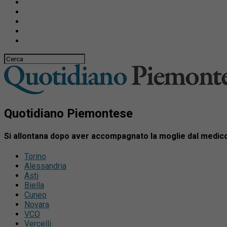
Quotidiano Piemontese
Si allontana dopo aver accompagnato la moglie dal medic
Torino
Alessandria
Asti
Biella
Cuneo
Novara
VCO
Vercelli