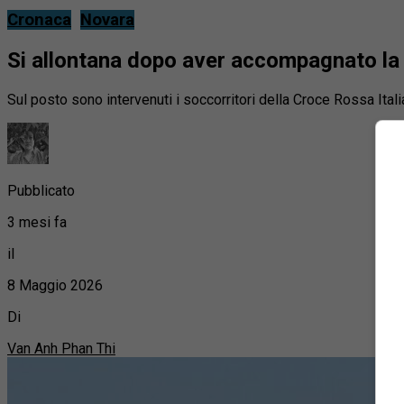
Cronaca
Novara
Si allontana dopo aver accompagnato la
Sul posto sono intervenuti i soccorritori della Croce Rossa Italia
Pubblicato
3 mesi fa
il
8 Maggio 2026
Di
Van Anh Phan Thi