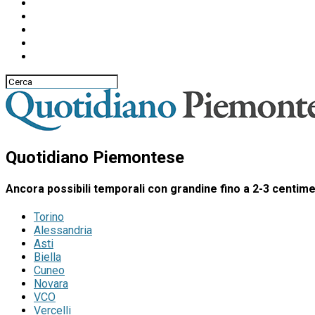
Quotidiano Piemontese
Ancora possibili temporali con grandine fino a 2-3 centimet
Torino
Alessandria
Asti
Biella
Cuneo
Novara
VCO
Vercelli