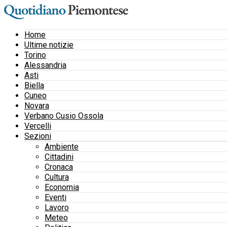
Home
Ultime notizie
Torino
Alessandria
Asti
Biella
Cuneo
Novara
Verbano Cusio Ossola
Vercelli
Sezioni
Ambiente
Cittadini
Cronaca
Cultura
Economia
Eventi
Lavoro
Meteo