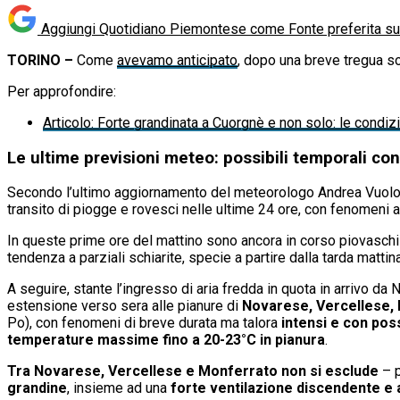
Aggiungi Quotidiano Piemontese come
Fonte preferita s
TORINO –
Come
avevamo anticipato
, dopo una breve tregua so
Per approfondire:
Articolo
:
Forte grandinata a Cuorgnè e non solo: le condi
Le ultime previsioni meteo: possibili temporali co
Secondo l’ultimo aggiornamento del meteorologo Andrea Vuolo
transito di piogge e rovesci nelle ultime 24 ore, con fenomeni a
In queste prime ore del mattino sono ancora in corso piovaschi
tendenza a parziali schiarite, specie a partire dalla tarda matti
A seguire, stante l’ingresso di aria fredda in quota in arrivo da
estensione verso sera alle pianure di
Novarese, Vercellese,
Po), con fenomeni di breve durata ma talora
intensi e con poss
temperature massime fino a 20-23°C in pianura
.
Tra Novarese, Vercellese e Monferrato non si esclude
– 
grandine
, insieme ad una
forte ventilazione discendente e a