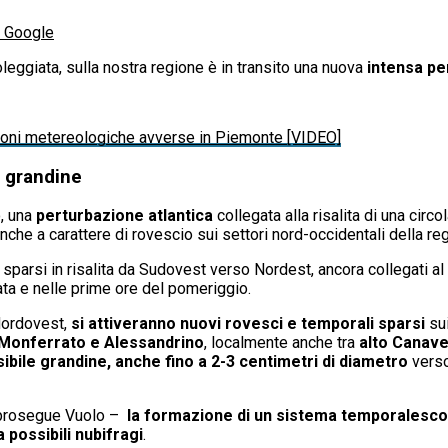
u Google
leggiata, sulla nostra regione è in transito una nuova
intensa pe
zioni metereologiche avverse in Piemonte [VIDEO]
n grandine
, una
perturbazione atlantica
collegata alla risalita di una circ
nche a carattere di rovescio sui settori nord-occidentali della re
 sparsi in risalita da Sudovest verso Nordest, ancora collegati 
nata e nelle prime ore del pomeriggio.
 Nordovest,
si attiveranno nuovi rovesci e temporali sparsi
sui
 Monferrato e Alessandrino
, localmente anche tra
alto Canave
ibile grandine, anche fino a 2-3 centimetri di diametro
verso
prosegue Vuolo –
la formazione di un sistema temporalesco 
 possibili nubifragi
.