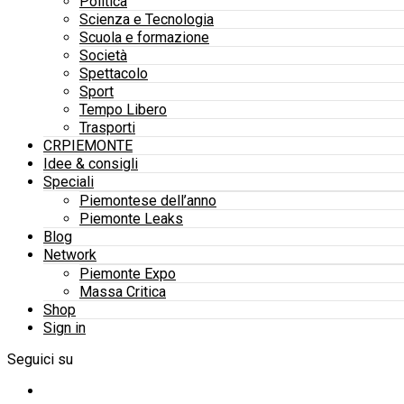
Politica
Scienza e Tecnologia
Scuola e formazione
Società
Spettacolo
Sport
Tempo Libero
Trasporti
CRPIEMONTE
Idee & consigli
Speciali
Piemontese dell’anno
Piemonte Leaks
Blog
Network
Piemonte Expo
Massa Critica
Shop
Sign in
Seguici su