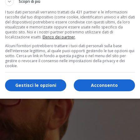
Scopri di più
I tuoi dati personali verranno trattati da 431 partner e le informazioni
raccolte dal tuo dispositivo (come cookie, identificatori univoci e altri dati
del dispositivo) potrebbero essere condivise con questi ultimi, da loro
visualizzate e memorizzate oppure essere usate nello specifico da
questo sito. Noi e i nostri partner potremmo utilizzare dati di
localizzazione esatti.
Elenco dei partner
.
Alcuni fornitori potrebbero trattare i tuoi dati personali sulla base
dell'interesse legittimo, al quale puoi opporti gestendo le tue opzioni qui
sotto. Cerca un link in fondo a questa pagina o nel menu del sito per
gestire o revocare il consenso nelle impostazioni della privacy e dei
cookie.
Gestisci le opzioni
Acconsento