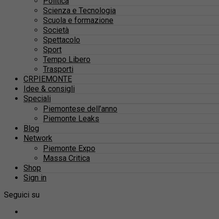
Politica
Scienza e Tecnologia
Scuola e formazione
Società
Spettacolo
Sport
Tempo Libero
Trasporti
CRPIEMONTE
Idee & consigli
Speciali
Piemontese dell’anno
Piemonte Leaks
Blog
Network
Piemonte Expo
Massa Critica
Shop
Sign in
Seguici su