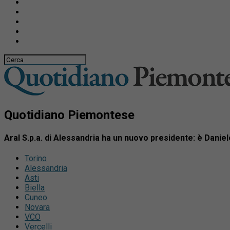
Quotidiano Piemontese
Aral S.p.a. di Alessandria ha un nuovo presidente: è Daniele
Torino
Alessandria
Asti
Biella
Cuneo
Novara
VCO
Vercelli