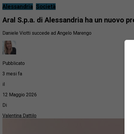
Alessandria
Società
Aral S.p.a. di Alessandria ha un nuovo pr
Daniele Viotti succede ad Angelo Marengo
Pubblicato
3 mesi fa
il
12 Maggio 2026
Di
Valentina Dattilo