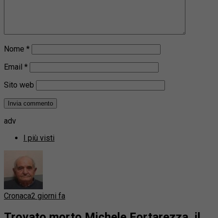
Nome
*
Email
*
Sito web
adv
I più visti
Cronaca
2 giorni fa
Trovato morto Michele Fortarezza, il