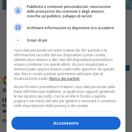
Pubblicità e contenuti personalizzati, misurazione
delle prestazioni dei contenuti e degli annunci,
ricerche sul pubblico, sviluppo di servizi
Archiviare informazioni su dispositivo e/o accedervi
Scopri di più
Share
I tuoi dati personali verranno trattati da 431 partner e le
Tweet
informazioni raccolte dal tuo dispositivo (come cookie,
identificatori univoci e altri dati del dispositivo) potrebbero
essere condivise con questi ultimi, da loro visualizzate e
memorizzate oppure essere usate nello specifico da questo
sito. Noi e i nostri partner potremmo utilizzare dati di
localizzazione esatti.
Elenco dei partner
.
Aggiungi Quotidiano Piemontese come
Fonte preferita
Alcuni fornitori potrebbero trattare i tuoi dati personali sulla
su Google
base dell'interesse legittimo, al quale puoi opporti gestendo
le tue opzioni qui sotto. Cerca un link in fondo a questa
LEINÌ –
Una mattinata in piscina che poteva tramutarsi in
pagina o nel menu del sito per gestire o revocare il consenso
tragedia:
una piccola di quattro anni ha rischiato di
nelle impostazioni della privacy e dei cookie.
annegare.
Per approfondire:
Acconsento
Articolo
:
Le sentenze per l’omicidio di cascina Spiotta: