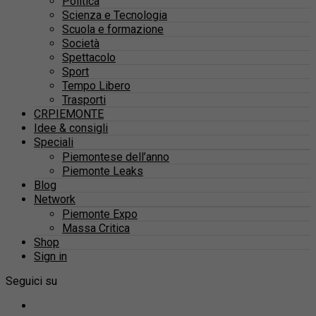
Politica
Scienza e Tecnologia
Scuola e formazione
Società
Spettacolo
Sport
Tempo Libero
Trasporti
CRPIEMONTE
Idee & consigli
Speciali
Piemontese dell’anno
Piemonte Leaks
Blog
Network
Piemonte Expo
Massa Critica
Shop
Sign in
Seguici su