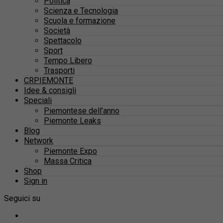
Politica
Scienza e Tecnologia
Scuola e formazione
Società
Spettacolo
Sport
Tempo Libero
Trasporti
CRPIEMONTE
Idee & consigli
Speciali
Piemontese dell’anno
Piemonte Leaks
Blog
Network
Piemonte Expo
Massa Critica
Shop
Sign in
Seguici su