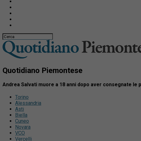
Quotidiano Piemontese
Andrea Salvati muore a 18 anni dopo aver consegnate le piz
Torino
Alessandria
Asti
Biella
Cuneo
Novara
VCO
Vercelli