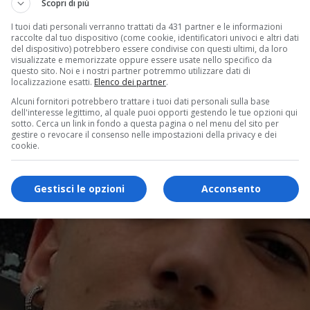
Scopri di più
I tuoi dati personali verranno trattati da 431 partner e le informazioni
raccolte dal tuo dispositivo (come cookie, identificatori univoci e altri dati
del dispositivo) potrebbero essere condivise con questi ultimi, da loro
visualizzate e memorizzate oppure essere usate nello specifico da
questo sito. Noi e i nostri partner potremmo utilizzare dati di
localizzazione esatti.
Elenco dei partner
.
Alcuni fornitori potrebbero trattare i tuoi dati personali sulla base
dell'interesse legittimo, al quale puoi opporti gestendo le tue opzioni qui
sotto. Cerca un link in fondo a questa pagina o nel menu del sito per
gestire o revocare il consenso nelle impostazioni della privacy e dei
cookie.
Gestisci le opzioni
Acconsento