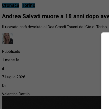
Cronaca
Torino
Andrea Salvati muore a 18 anni dopo aver
Il ricavato sarà devoluto al Dea Grandi Traumi del Cto di Torino
Pubblicato
1 mese fa
il
7 Luglio 2026
Di
Valentina Dattilo