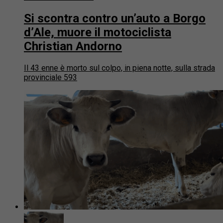
Si scontra contro un’auto a Borgo
d’Ale, muore il motociclista
Christian Andorno
Il 43 enne è morto sul colpo, in piena notte, sulla strada
provinciale 593