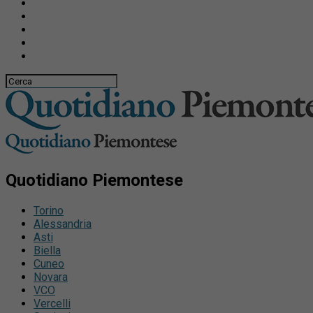
Quotidiano Piemontese
Torino
Alessandria
Asti
Biella
Cuneo
Novara
VCO
Vercelli