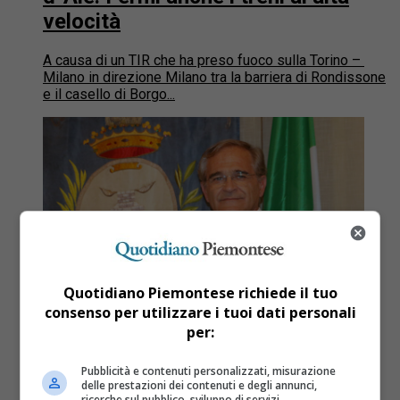
velocità
A causa di un TIR che ha preso fuoco sulla Torino –
Milano in direzione Milano tra la barriera di Rondissone
e il casello di Borgo...
Quotidiano Piemontese richiede il tuo
consenso per utilizzare i tuoi dati personali
per:
Pubblicità e contenuti personalizzati, misurazione
delle prestazioni dei contenuti e degli annunci,
Vercelli
6 anni fa
ricerche sul pubblico, sviluppo di servizi