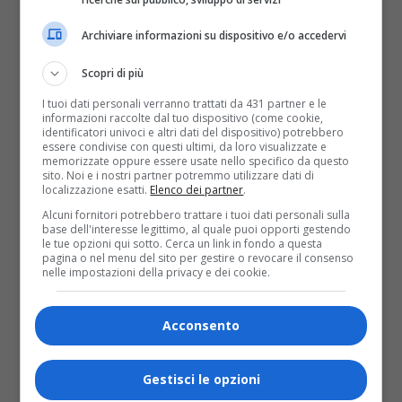
Positivo al coronavirus il vice
Archiviare informazioni su dispositivo e/o accedervi
presidente della provincia di
Scopri di più
Vercelli Pier Mauro Andorno
I tuoi dati personali verranno trattati da 431 partner e le
informazioni raccolte dal tuo dispositivo (come cookie,
Il sindaco di Borgo d’Ale e vice presidente della
identificatori univoci e altri dati del dispositivo) potrebbero
Provincia di Vercelli, Pier Mauro Andorno, è risultato
essere condivise con questi ultimi, da loro visualizzate e
positivo al coronavirus. Lo ha comunicato lui stesso
memorizzate oppure essere usate nello specifico da questo
alla...
sito. Noi e i nostri partner potremmo utilizzare dati di
localizzazione esatti.
Elenco dei partner
.
Alcuni fornitori potrebbero trattare i tuoi dati personali sulla
base dell'interesse legittimo, al quale puoi opporti gestendo
le tue opzioni qui sotto. Cerca un link in fondo a questa
pagina o nel menu del sito per gestire o revocare il consenso
nelle impostazioni della privacy e dei cookie.
Acconsento
Gestisci le opzioni