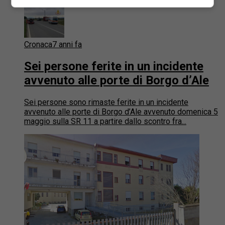
Cronaca
7 anni fa
Sei persone ferite in un incidente
avvenuto alle porte di Borgo d’Ale
Sei persone sono rimaste ferite in un incidente
avvenuto alle porte di Borgo d’Ale avvenuto domenica 5
maggio sulla SR 11 a partire dallo scontro fra...