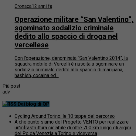
Cronaca
12 anni fa
Operazione militare “San Valentino”,
sgominato sodalizio criminale
dedito allo spaccio di droga nel
vercellese
Con l’operazione, denominata “San Valentino 2014”, la
squadra mobile di Vercelli è riuscita a sgominare un
sodalizio criminale dedito allo spaccio di marijuana,
hashish, cocaina ed...
Più post
adv
Dai blog di QP
Cycling Around Torino: le 10 tappe del percorso
A che punto siamo del Progetto VENTO per realizzare
un’infrastruttura ciclabile di oltre 700 km lungo gli argini
del Po da Venezia a Torino e viceversa