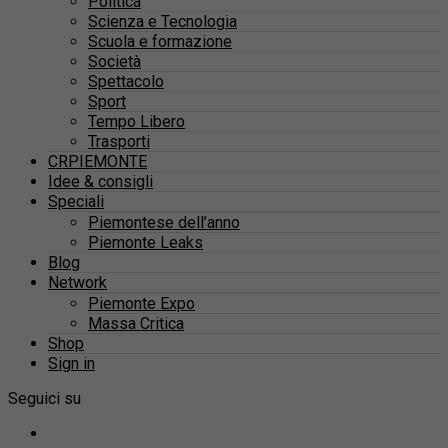
Politica
Scienza e Tecnologia
Scuola e formazione
Società
Spettacolo
Sport
Tempo Libero
Trasporti
CRPIEMONTE
Idee & consigli
Speciali
Piemontese dell’anno
Piemonte Leaks
Blog
Network
Piemonte Expo
Massa Critica
Shop
Sign in
Seguici su