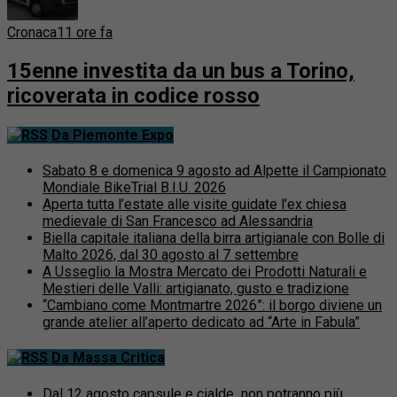
Cronaca
11 ore fa
15enne investita da un bus a Torino,
ricoverata in codice rosso
Da Piemonte Expo
Sabato 8 e domenica 9 agosto ad Alpette il Campionato
Mondiale BikeTrial B.I.U. 2026
Aperta tutta l’estate alle visite guidate l’ex chiesa
medievale di San Francesco ad Alessandria
Biella capitale italiana della birra artigianale con Bolle di
Malto 2026, dal 30 agosto al 7 settembre
A Usseglio la Mostra Mercato dei Prodotti Naturali e
Mestieri delle Valli: artigianato, gusto e tradizione
“Cambiano come Montmartre 2026”: il borgo diviene un
grande atelier all’aperto dedicato ad “Arte in Fabula”
Da Massa Critica
Dal 12 agosto capsule e cialde non potranno più