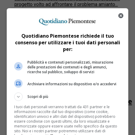
progetto volto ad affrontare il problema amianto...
Cronaca
15 anni fa
Il mistero dei mezzi Fiat donati
all’Abruzzo e mai arrivati: la lettera
Quotidiano Piemontese richiede il tuo
consenso per utilizzare i tuoi dati personali
dei vigili del fuoco aquilani
per:
Si saranno fermati a bere un caffè all’autogrill, o forse
Pubblicità e contenuti personalizzati, misurazione
saranno stati rapiti dagli alieni sulla strada verso
delle prestazioni dei contenuti e degli annunci,
L’Aquila. Fatto sta che non si trovano più:...
ricerche sul pubblico, sviluppo di servizi
Cronaca
15 anni fa
Archiviare informazioni su dispositivo e/o accedervi
Amianto, 58 casi di mesotelioma
Scopri di più
tra i vigili del fuoco. Guariniello apre
I tuoi dati personali verranno trattati da 431 partner e le
un’inchiesta
informazioni raccolte dal tuo dispositivo (come cookie,
identificatori univoci e altri dati del dispositivo) potrebbero
essere condivise con questi ultimi, da loro visualizzate e
Sono 58 i vigili del fuoco di tutta Italia che si sono
memorizzate oppure essere usate nello specifico da questo
ammalati e sono morti di mesotelioma, un gravissimo
sito. Noi e i nostri partner potremmo utilizzare dati di
tumore provocato dal contatto con l’amianto:...