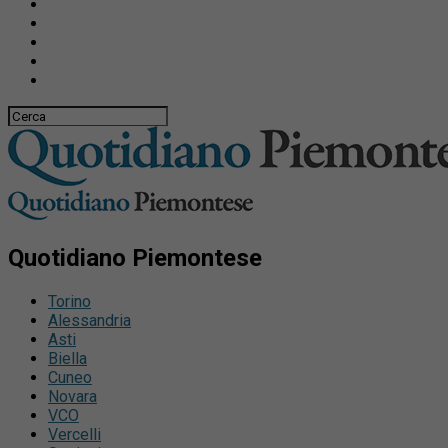
Quotidiano Piemontese
Torino
Alessandria
Asti
Biella
Cuneo
Novara
VCO
Vercelli