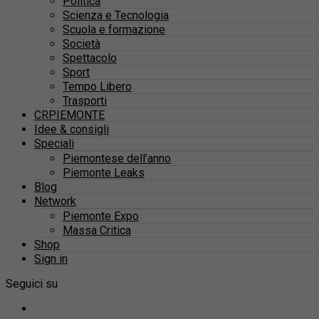
Politica
Scienza e Tecnologia
Scuola e formazione
Società
Spettacolo
Sport
Tempo Libero
Trasporti
CRPIEMONTE
Idee & consigli
Speciali
Piemontese dell’anno
Piemonte Leaks
Blog
Network
Piemonte Expo
Massa Critica
Shop
Sign in
Seguici su