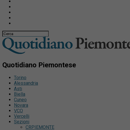
Quotidiano Piemontese
Torino
Alessandria
Asti
Biella
Cuneo
Novara
VCO
Vercelli
Sezioni
CRPIEMONTE