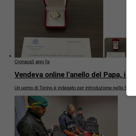
Cronaca
3 anni fa
Vendeva online l’anello del Papa, i ca
Un uomo di Torino è indagato per introduzione nello Stato 