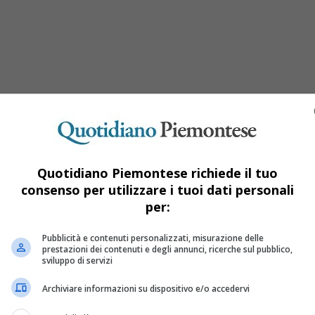
Quotidiano Piemontese richiede il tuo
consenso per utilizzare i tuoi dati personali
per:
ama sequestrate a Torino: saranno donate 
Pubblicità e contenuti personalizzati, misurazione delle
prestazioni dei contenuti e degli annunci, ricerche sul pubblico,
sviluppo di servizi
ontraffatte di Carol Rama. Saranno destinate al Laboratorio del 
Archiviare informazioni su dispositivo e/o accedervi