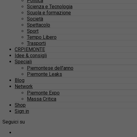
Politica
Scienza e Tecnologia
Scuola e formazione
Società
Spettacolo
Sport
Tempo Libero
Trasporti
CRPIEMONTE
Idee & consigli
Speciali
Piemontese dell’anno
Piemonte Leaks
Blog
Network
Piemonte Expo
Massa Critica
Shop
Sign in
Seguici su