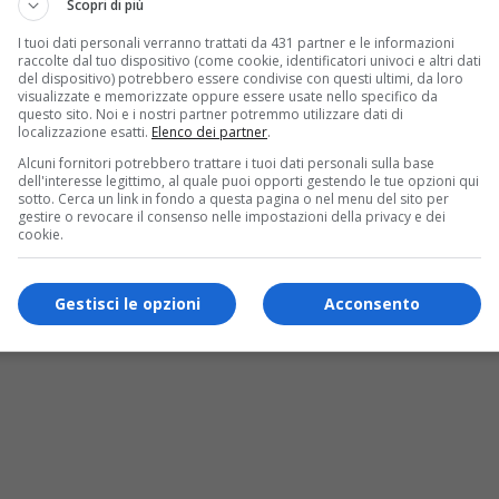
Scopri di più
I tuoi dati personali verranno trattati da 431 partner e le informazioni
raccolte dal tuo dispositivo (come cookie, identificatori univoci e altri dati
del dispositivo) potrebbero essere condivise con questi ultimi, da loro
visualizzate e memorizzate oppure essere usate nello specifico da
questo sito. Noi e i nostri partner potremmo utilizzare dati di
localizzazione esatti.
Elenco dei partner
.
Alcuni fornitori potrebbero trattare i tuoi dati personali sulla base
dell'interesse legittimo, al quale puoi opporti gestendo le tue opzioni qui
sotto. Cerca un link in fondo a questa pagina o nel menu del sito per
gestire o revocare il consenso nelle impostazioni della privacy e dei
cookie.
lzoncini di Rocky e i vinili autografati dai
Gestisci le opzioni
Acconsento
e commercio di prodotti con segni falsi, ricettazione e frode in c