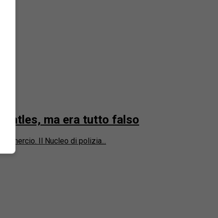
 Beatles, ma era tutto falso
ommercio. Il Nucleo di polizia...