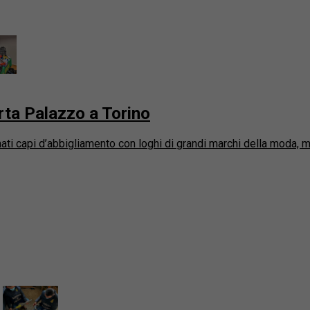
rta Palazzo a Torino
ti capi d’abbigliamento con loghi di grandi marchi della moda, ma c