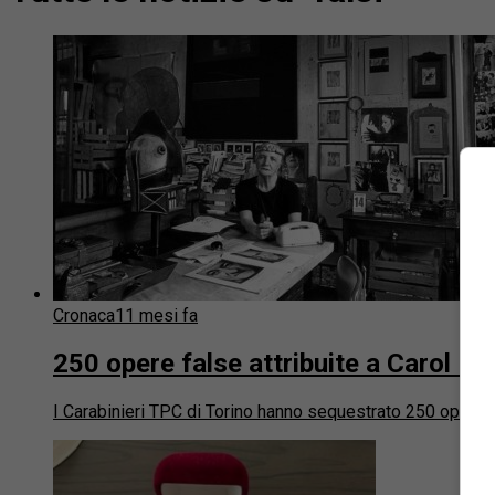
Cronaca
11 mesi fa
250 opere false attribuite a Carol R
I Carabinieri TPC di Torino hanno sequestrato 250 opere c