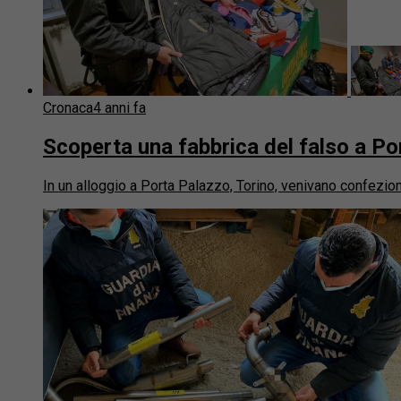
Cronaca
4 anni fa
Scoperta una fabbrica del falso a Po
In un alloggio a Porta Palazzo, Torino, venivano confeziona