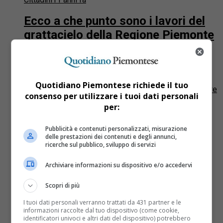
Ecco a che punto sono i lavori del
grattacielo della Regione Piemonte
– VIDEO
Torino Click ha pubblicato un video che mostra
l’avanzamento dei lavori del grattacielo della Regione
Quotidiano Piemontese richiede il tuo
Piemonte firmato Fuksas. Curioso il video perchè a fare
consenso per utilizzare i tuoi dati personali
il tour...
per:
Pubblicità e contenuti personalizzati, misurazione
delle prestazioni dei contenuti e degli annunci,
ricerche sul pubblico, sviluppo di servizi
Archiviare informazioni su dispositivo e/o accedervi
Scopri di più
I tuoi dati personali verranno trattati da 431 partner e le
informazioni raccolte dal tuo dispositivo (come cookie,
identificatori univoci e altri dati del dispositivo) potrebbero