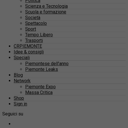
Politica
Scienza e Tecnologia
Scuola e formazione
Società
Spettacolo
Sport
Tempo Libero
Trasporti
CRPIEMONTE
Idee & consigli
Speciali
Piemontese dell’anno
Piemonte Leaks
Blog
Network
Piemonte Expo
Massa Critica
Shop
Sign in
Seguici su