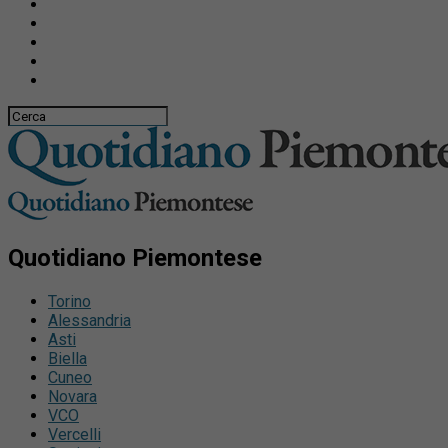
Quotidiano Piemontese
Torino
Alessandria
Asti
Biella
Cuneo
Novara
VCO
Vercelli