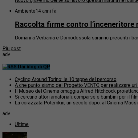
Nuovo grave incidente sul lavoro questa mattina nel cantier
Ambiente
14 anni fa
Raccolta firme contro l’inceneritore
Domani a Verbania e Domodossola saranno presenti i banche
Più post
adv
Dai blog di QP
Cycling Around Torino: le 10 tappe del percorso
A che punto siamo del Progetto VENTO per realizzare un’inf
Il Museo del Cinema omaggia Alfred Hitchcock proiettand
Si cercano attori amatoriali, comparse e bambini per il fi
La corazzata Potëmkin, un secolo dopo: al Cinema Massi
adv
Ultime