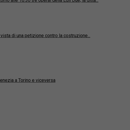
o alle 10.30 tre operai della Edil Due, la ditta...
ista di una petizione contro la costruzione...
Venezia a Torino e viceversa