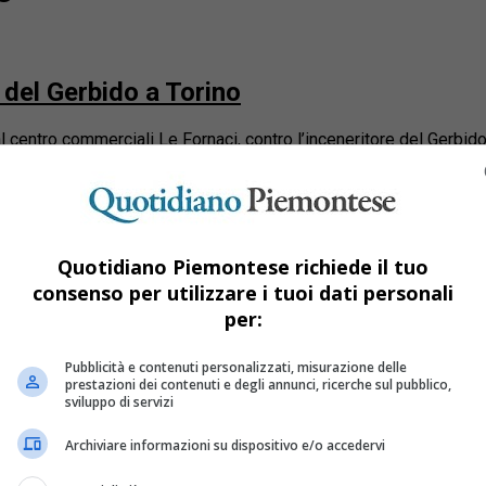
 del Gerbido a Torino
 centro commerciali Le Fornaci, contro l’inceneritore del Gerbido.
ore del Gerbido
Quotidiano Piemontese richiede il tuo
consenso per utilizzare i tuoi dati personali
o Natura insieme 9 cittadini è stato respinto. La richiesta del ricor
per:
Pubblicità e contenuti personalizzati, misurazione delle
a Piemonte illustra i controlli su emissioni
prestazioni dei contenuti e degli annunci, ricerche sul pubblico,
sviluppo di servizi
ella qualità dell’aria installata a Beinasco, prossima all’inceneri
Archiviare informazioni su dispositivo e/o accedervi