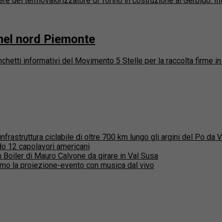
e del termovalorizzatore di Torino in costruzione al Gerbido. Intorn
 nel nord Piemonte
tti informativi del Movimento 5 Stelle per la raccolta firme in v
rastruttura ciclabile di oltre 700 km lungo gli argini del Po da 
o 12 capolavori americani
lm Boiler di Mauro Calvone da girare in Val Susa
mo la proiezione-evento con musica dal vivo