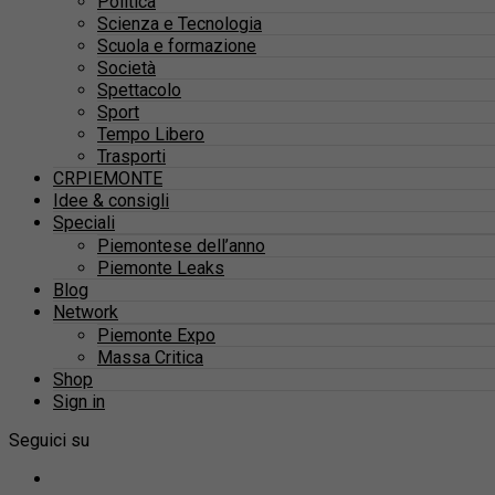
Politica
Scienza e Tecnologia
Scuola e formazione
Società
Spettacolo
Sport
Tempo Libero
Trasporti
CRPIEMONTE
Idee & consigli
Speciali
Piemontese dell’anno
Piemonte Leaks
Blog
Network
Piemonte Expo
Massa Critica
Shop
Sign in
Seguici su