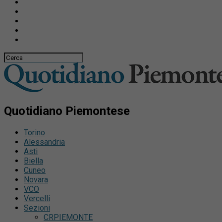
Quotidiano Piemontese
Torino
Alessandria
Asti
Biella
Cuneo
Novara
VCO
Vercelli
Sezioni
CRPIEMONTE