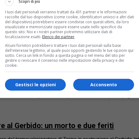
Scopri di più
neritore del Gerbido
I tuoi dati personali verranno trattati da 431 partner e le informazioni
raccolte dal tuo dispositivo (come cookie, identificatori univoci e altri dati
pato i comitati che si battono contro la costruzione dell’impianto de
del dispositivo) potrebbero essere condivise con questi ultimi, da loro
visualizzate e memorizzate oppure essere usate nello specifico da
questo sito. Noi e i nostri partner potremmo utilizzare dati di
localizzazione esatti.
Elenco dei partner
.
contro l’inceneritore del Gerbido
Alcuni fornitori potrebbero trattare i tuoi dati personali sulla base
dell'interesse legittimo, al quale puoi opporti gestendo le tue opzioni qui
sotto. Cerca un link in fondo a questa pagina o nel menu del sito per
anti al municipio di Torino si terrà la manifestazione contro l’inc
gestire o revocare il consenso nelle impostazioni della privacy e dei
cookie.
inceneritore del Gerbido
Gestisci le opzioni
Acconsento
le vicinanze dell’impianto hanno presentato ricorso per impugnare 
re al Gerbido: un morto e due feriti