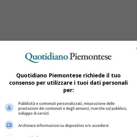
Quotidiano Piemontese richiede il tuo
consenso per utilizzare i tuoi dati personali
per:
d’artificio e ‘battitura’ delle reti
Pubblicità e contenuti personalizzati, misurazione delle
prestazioni dei contenuti e degli annunci, ricerche sul pubblico,
sviluppo di servizi
una ‘Passeggiata’ No Tav da Giaglione verso il cantiere in cui si 
Archiviare informazioni su dispositivo e/o accedervi