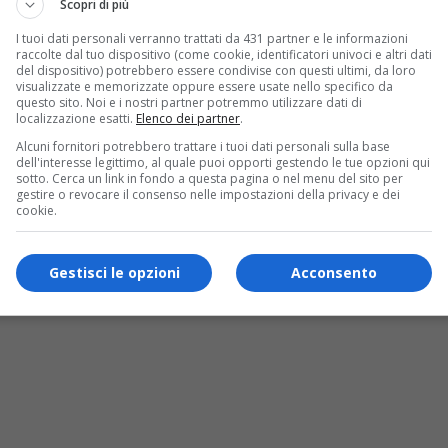
Scopri di più
I tuoi dati personali verranno trattati da 431 partner e le informazioni
raccolte dal tuo dispositivo (come cookie, identificatori univoci e altri dati
del dispositivo) potrebbero essere condivise con questi ultimi, da loro
visualizzate e memorizzate oppure essere usate nello specifico da
questo sito. Noi e i nostri partner potremmo utilizzare dati di
localizzazione esatti.
Elenco dei partner
.
Alcuni fornitori potrebbero trattare i tuoi dati personali sulla base
dell'interesse legittimo, al quale puoi opporti gestendo le tue opzioni qui
sotto. Cerca un link in fondo a questa pagina o nel menu del sito per
gestire o revocare il consenso nelle impostazioni della privacy e dei
cookie.
ccusa di sequestro di un carabiniere in Val
Gestisci le opzioni
Acconsento
orino per l’episodio del carabiniere che, durante gli scontri in Val