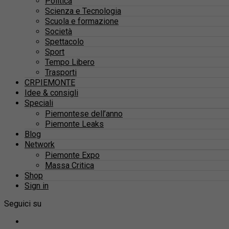
Politica
Scienza e Tecnologia
Scuola e formazione
Società
Spettacolo
Sport
Tempo Libero
Trasporti
CRPIEMONTE
Idee & consigli
Speciali
Piemontese dell’anno
Piemonte Leaks
Blog
Network
Piemonte Expo
Massa Critica
Shop
Sign in
Seguici su