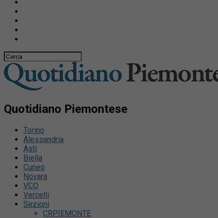
Quotidiano Piemontese
Torino
Alessandria
Asti
Biella
Cuneo
Novara
VCO
Vercelli
Sezioni
CRPIEMONTE