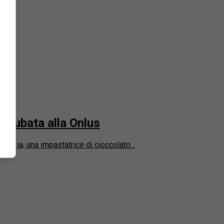
o rubata alla Onlus
icizia, una impastatrice di cioccolato...