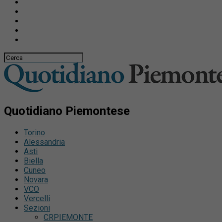
Quotidiano Piemontese
Torino
Alessandria
Asti
Biella
Cuneo
Novara
VCO
Vercelli
Sezioni
CRPIEMONTE