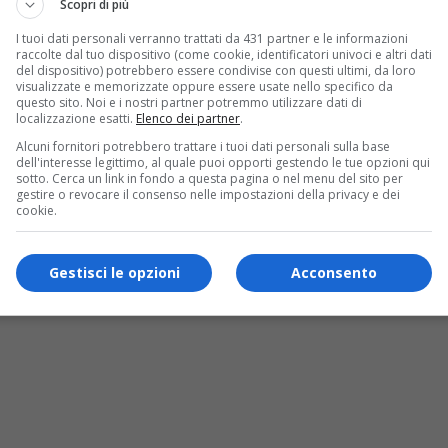
Scopri di più
I tuoi dati personali verranno trattati da 431 partner e le informazioni
raccolte dal tuo dispositivo (come cookie, identificatori univoci e altri dati
del dispositivo) potrebbero essere condivise con questi ultimi, da loro
visualizzate e memorizzate oppure essere usate nello specifico da
questo sito. Noi e i nostri partner potremmo utilizzare dati di
localizzazione esatti.
Elenco dei partner
.
Alcuni fornitori potrebbero trattare i tuoi dati personali sulla base
dell'interesse legittimo, al quale puoi opporti gestendo le tue opzioni qui
sotto. Cerca un link in fondo a questa pagina o nel menu del sito per
gestire o revocare il consenso nelle impostazioni della privacy e dei
cookie.
ita dalla polizia impastatrice di cioccolat
Gestisci le opzioni
Acconsento
polizia ha riconsegnato alla onlus NIDA, Nazionale italiana dell’am