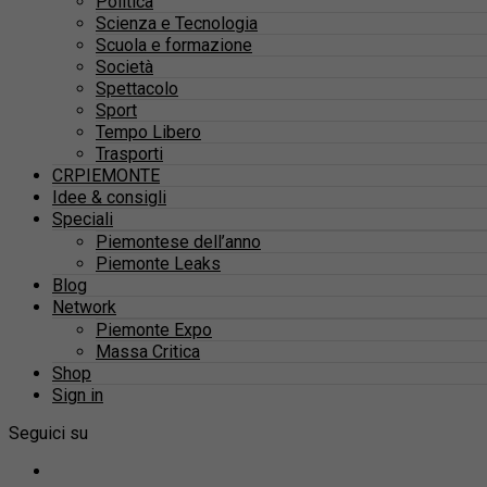
Politica
Scienza e Tecnologia
Scuola e formazione
Società
Spettacolo
Sport
Tempo Libero
Trasporti
CRPIEMONTE
Idee & consigli
Speciali
Piemontese dell’anno
Piemonte Leaks
Blog
Network
Piemonte Expo
Massa Critica
Shop
Sign in
Seguici su