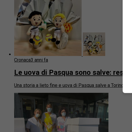
Cronaca
3 anni fa
Le uova di Pasqua sono salve: restitu
Una storia a lieto fine e uova di Pasqua salve a Torino. La 