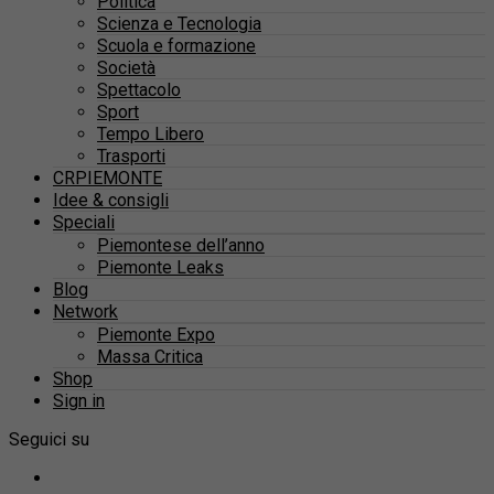
Politica
Scienza e Tecnologia
Scuola e formazione
Società
Spettacolo
Sport
Tempo Libero
Trasporti
CRPIEMONTE
Idee & consigli
Speciali
Piemontese dell’anno
Piemonte Leaks
Blog
Network
Piemonte Expo
Massa Critica
Shop
Sign in
Seguici su