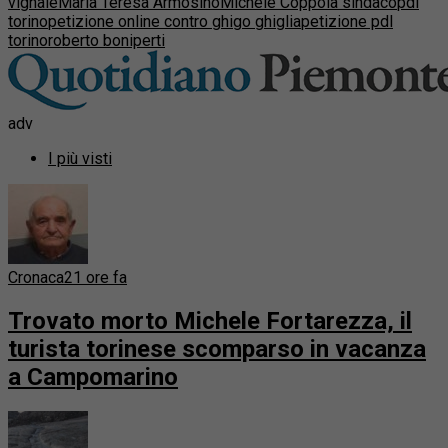
vignale
Maria Teresa Armosino
Michele Coppola sindaco
pdl
torino
petizione online contro ghigo ghiglia
petizione pdl
torino
roberto boniperti
adv
I più visti
Cronaca
21 ore fa
Trovato morto Michele Fortarezza, il
turista torinese scomparso in vacanza
a Campomarino