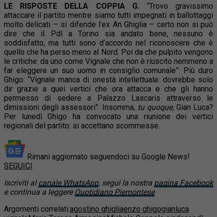
LE RISPOSTE DELLA COPPIA G.
“Trovo gravissimo
attaccare il partito mentre siamo tutti impegnati in ballottaggi
molto delicati – si difende l’ex An Ghiglia – certo non si può
dire che il Pdl a Torino sia andato bene, nessuno è
soddisfatto, ma tutti sono d’accordo nel riconoscere che è
quello che ha perso meno al Nord. Poi da che pulpito vengono
le critiche: da uno come Vignale che non è riuscito nemmeno a
far eleggere un suo uomo in consiglio comunale”. Più duro
Ghigo: “Vignale manca di onestà intellettuale: dovrebbe solo
dir grazie a quei vertici che ora attacca e che gli hanno
permesso di sedere a Palazzo Lascaris attraverso le
dimissioni degli assessori”. Insomma,
tu quoque
, Gian Luca?
Per lunedì Ghigo ha convocato una riunione dei vertici
regionali del partito: si accettano scommesse.
Rimani aggiornato seguendoci su Google News!
SEGUICI
Iscriviti al
canale WhatsApp
, segui la nostra
pagina Facebook
e continua a leggere
Quotidiano Piemontese
Argomenti correlati:
agostino ghiglia
enzo ghigo
gianluca