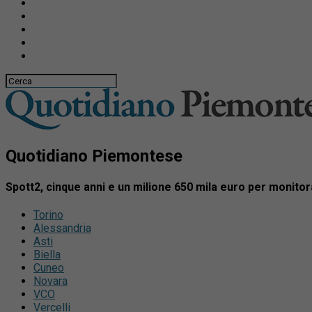
Quotidiano Piemontese
Spott2, cinque anni e un milione 650 mila euro per monitor
Torino
Alessandria
Asti
Biella
Cuneo
Novara
VCO
Vercelli