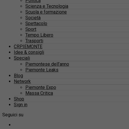
Politica
Scienza e Tecnologia
Scuola e formazione
Società
Spettacolo
Sport
Tempo Libero
Trasporti
CRPIEMONTE
Idee & consigli
Speciali
Piemontese dell’anno
Piemonte Leaks
Blog
Network
Piemonte Expo
Massa Critica
Shop
Sign in
Seguici su