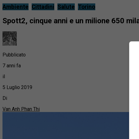
Ambiente
Cittadini
Salute
Torino
Spott2, cinque anni e un milione 650 mila
Pubblicato
7 anni fa
il
5 Luglio 2019
Di
Van Anh Phan Thi