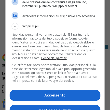
delle prestazioni dei contenuti e degli annunci,
ricerche sul pubblico, sviluppo di servizi
Archiviare informazioni su dispositivo e/o accedervi
Scopri di più
Share
Tweet
I tuoi dati personali verranno trattati da 431 partner e le
informazioni raccolte dal tuo dispositivo (come cookie,
identificatori univoci e altri dati del dispositivo) potrebbero
essere condivise con questi ultimi, da loro visualizzate e
memorizzate oppure essere usate nello specifico da questo
sito. Noi e i nostri partner potremmo utilizzare dati di
localizzazione esatti.
Elenco dei partner
.
Aggiungi Quotidiano Piemontese come
Fonte preferita
su Google
Alcuni fornitori potrebbero trattare i tuoi dati personali sulla
base dell'interesse legittimo, al quale puoi opporti gestendo
le tue opzioni qui sotto. Cerca un link in fondo a questa
Lo sloveno Primoz Roglic ha vinto la
Milano – Torino
2021
pagina o nel menu del sito per gestire o revocare il consenso
superando all’arrivo di Superga l ‘inglese Adam Yates.
nelle impostazioni della privacy e dei cookie.
Giovedí 7 ottobre si corre la Gran Piemonte da Rocca
Canavese a Borgosesia.
Acconsento
Rimani aggiornato seguendoci su Google News!