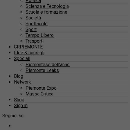
Politica
Scienza e Tecnologia
Scuola e formazione
Società
Spettacolo
Sport
Tempo Libero
Trasporti
CRPIEMONTE
Idee & consigli
Speciali
Piemontese dell’anno
Piemonte Leaks
Blog
Network
Piemonte Expo
Massa Critica
Shop
Sign in
Seguici su