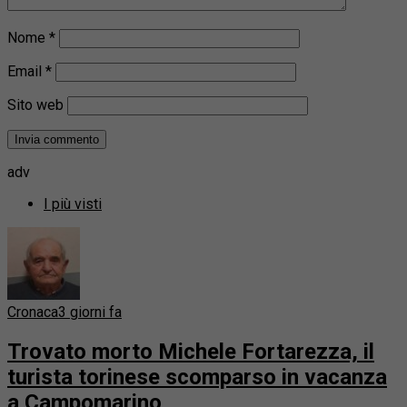
Nome
*
Email
*
Sito web
adv
I più visti
Cronaca
3 giorni fa
Trovato morto Michele Fortarezza, il
turista torinese scomparso in vacanza
a Campomarino