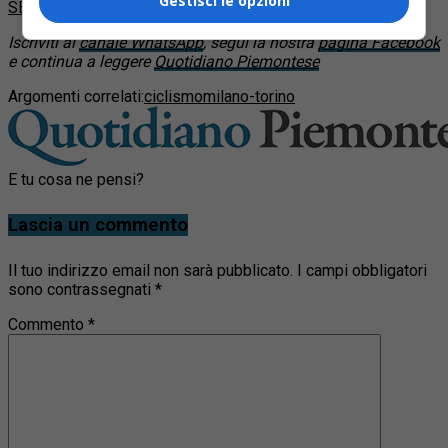
Gestisci le opzioni
SEGUICI
Iscriviti al
canale WhatsApp
, segui la nostra
pagina Facebook
e continua a leggere
Quotidiano Piemontese
Argomenti correlati:
ciclismo
milano-torino
E tu cosa ne pensi?
Lascia un commento
Il tuo indirizzo email non sarà pubblicato.
I campi obbligatori
sono contrassegnati
*
Commento
*